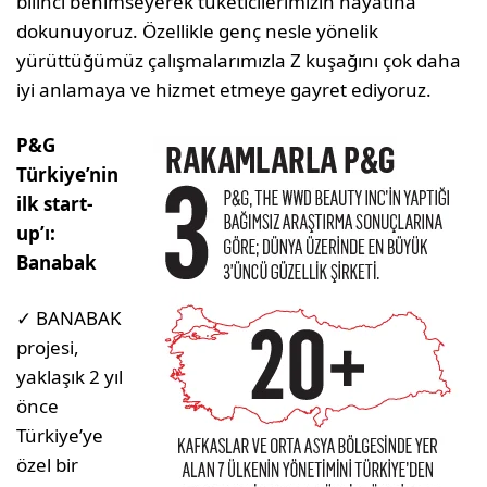
bilinci benimseyerek tüketicilerimizin hayatına
dokunuyoruz. Özellikle genç nesle yönelik
yürüttüğümüz çalışmalarımızla Z kuşağını çok daha
iyi anlamaya ve hizmet etmeye gayret ediyoruz.
P&G
Türkiye’nin
ilk start-
up’ı:
Banabak
✓ BANABAK
projesi,
yaklaşık 2 yıl
önce
Türkiye’ye
özel bir