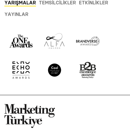
YARIŞMALAR
TEMSILCILIKLER
ETKINLIKLER
YAYINLAR