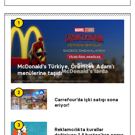
1
McDonald’s Türkiye, Örümcek Adam’ı
menülerine taşıdı
2
Carrefour’da içki satışı sona
eriyor!
3
Reklamcılıkta kurallar
değişiyor: 1 Ağustos’tan sonra