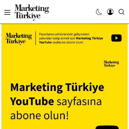
Abone Ol
Haberler
Yaratıcı İşler
Dergiler
Etkinlikler
Söyleşiler
Kariyer