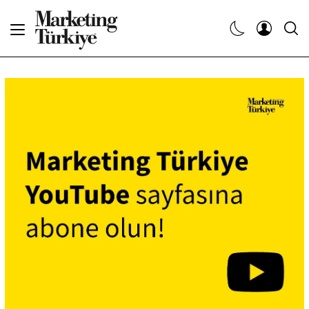
Abone Ol
Haberler
Yaratıcı İşler
Dergiler
Etkinlikler
Söyleşiler
Kariyer