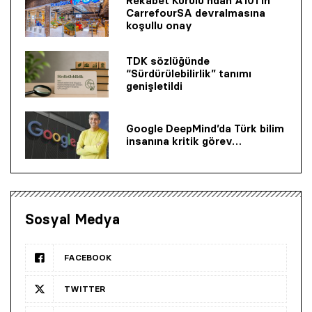
Rekabet Kurulu’ndan A101’in
CarrefourSA devralmasına
koşullu onay
TDK sözlüğünde
“Sürdürülebilirlik” tanımı
genişletildi
Google DeepMind’da Türk bilim
insanına kritik görev…
Sosyal Medya
FACEBOOK
TWITTER