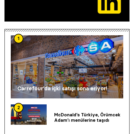
1
Carrefour’da içki satışı sona eriyor!
2
McDonald’s Türkiye, Örümcek
Adam’ı menülerine taşıdı