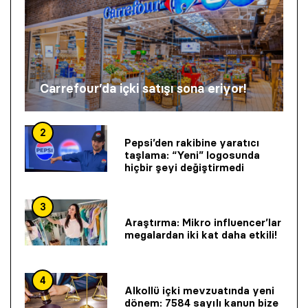
Carrefour’da içki satışı sona eriyor!
2
Pepsi’den rakibine yaratıcı
taşlama: “Yeni” logosunda
hiçbir şeyi değiştirmedi
3
Araştırma: Mikro influencer’lar
megalardan iki kat daha etkili!
4
Alkollü içki mevzuatında yeni
dönem: 7584 sayılı kanun bize