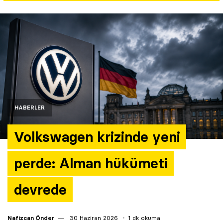
Yazarlar
Araştırma
HABERLER
Volkswagen krizinde yeni
perde: Alman hükümeti
devrede
Nafizcan Önder
30 Haziran 2026
1 dk okuma