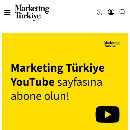
Abone Ol
Haberler
Yaratıcı İşler
Dergiler
Etkinlikler
Söyleşiler
Kariyer