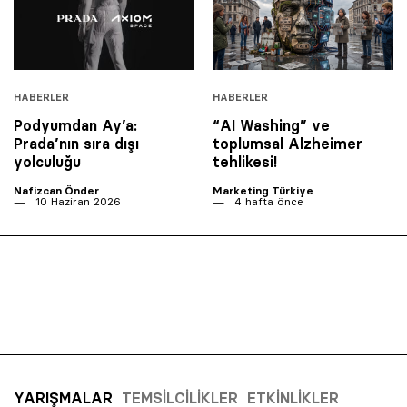
HABERLER
HABERLER
Podyumdan Ay’a:
“AI Washing” ve
Prada’nın sıra dışı
toplumsal Alzheimer
yolculuğu
tehlikesi!
Nafizcan Önder
Marketing Türkiye
10 Haziran 2026
4 hafta önce
YARIŞMALAR
TEMSILCILIKLER
ETKINLIKLER