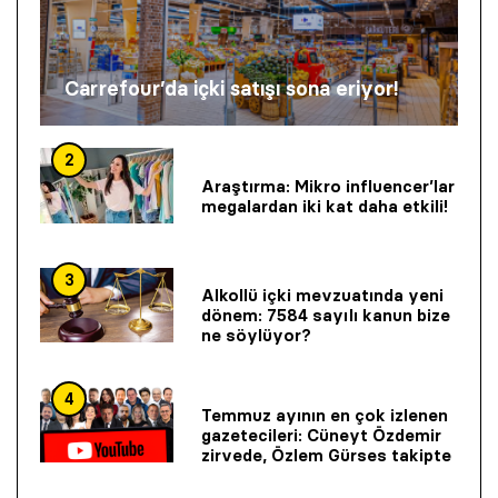
Carrefour’da içki satışı sona eriyor!
2
Araştırma: Mikro influencer’lar
megalardan iki kat daha etkili!
3
Alkollü içki mevzuatında yeni
dönem: 7584 sayılı kanun bize
ne söylüyor?
4
Temmuz ayının en çok izlenen
gazetecileri: Cüneyt Özdemir
zirvede, Özlem Gürses takipte