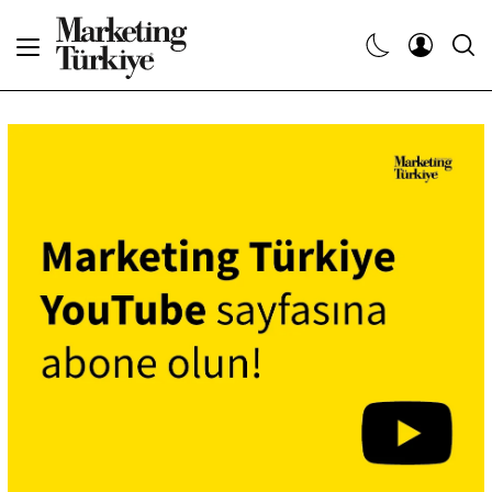
Abone Ol
Haberler
Yaratıcı İşler
Dergiler
Etkinlikler
Söyleşiler
Kariyer