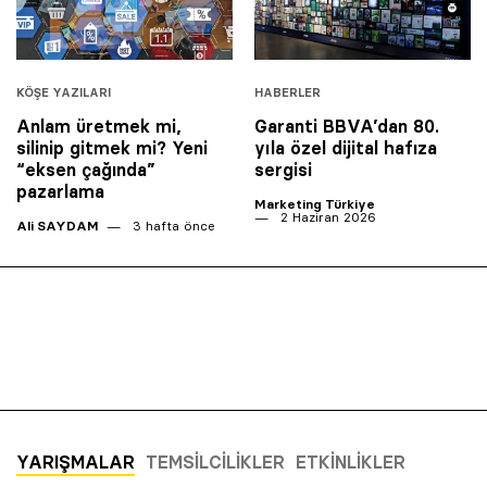
KÖŞE YAZILARI
HABERLER
Anlam üretmek mi,
Garanti BBVA’dan 80.
silinip gitmek mi? Yeni
yıla özel dijital hafıza
“eksen çağında”
sergisi
pazarlama
Marketing Türkiye
2 Haziran 2026
Ali SAYDAM
3 hafta önce
YARIŞMALAR
TEMSILCILIKLER
ETKINLIKLER