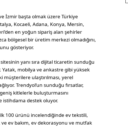
a ve İzmir başta olmak üzere Türkiye
Antalya, Kocaeli, Adana, Konya, Mersin,
ri’den en yoğun sipariş alan şehirler
ızca bölgesel bir üretim merkezi olmadığını,
ğunu gösteriyor.
sitesinin yanı sıra dijital ticaretin sunduğu
r. Yatak, mobilya ve ankastre gibi yüksek
i müşterilere ulaştırılması, yerel
ağlıyor. Trendyol’un sunduğu fırsatlar,
geniş kitlelerle buluşturmasını
ve istihdama destek oluyor.
 ilk 100 ürünü incelendiğinde ev tekstili,
k ve ev bakım, ev dekorasyonu ve mutfak