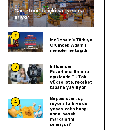
Carrefour’da içki satışı sona
eriyor!
2
McDonald’s Türkiye,
Örümcek Adam’ı
menülerine taşıdı
Influencer
3
Pazarlama Raporu
açıklandı: TikTok
yükselişte, rekabet
tabana yayılıyor
Beş asistan, üç
4
reyon: Türkiye’de
yapay zeka hangi
anne-bebek
markalarını
öneriyor?