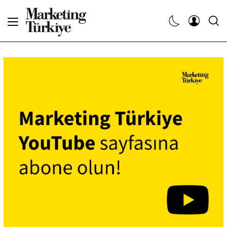
Abone Ol
Haberler
Yaratıcı İşler
Dergiler
Etkinlikler
Söyleşiler
Kariyer