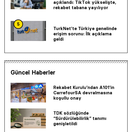
açıklandı: TikTok yükselişte,
rekabet tabana yayılıyor
5
TurkNet’te Türkiye genelinde
erişim sorunu: İlk açıklama
geldi
Güncel Haberler
Rekabet Kurulu’ndan A101’in
CarrefourSA devralmasına
koşullu onay
TDK sözlüğünde
“Sürdürülebilirlik” tanımı
genişletildi