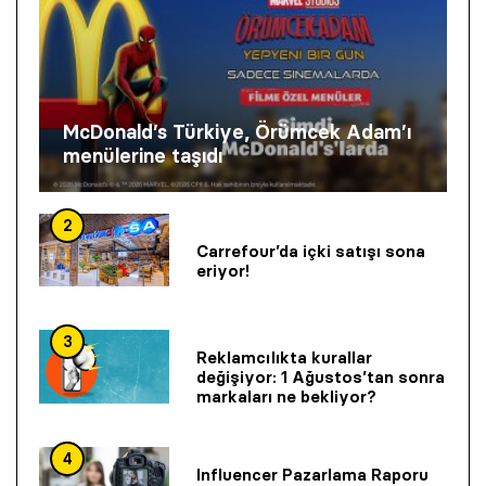
McDonald’s Türkiye, Örümcek Adam’ı
menülerine taşıdı
2
Carrefour’da içki satışı sona
eriyor!
3
Reklamcılıkta kurallar
değişiyor: 1 Ağustos’tan sonra
markaları ne bekliyor?
4
Influencer Pazarlama Raporu