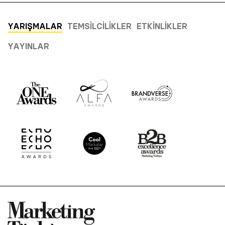
YARIŞMALAR
TEMSILCILIKLER
ETKINLIKLER
YAYINLAR