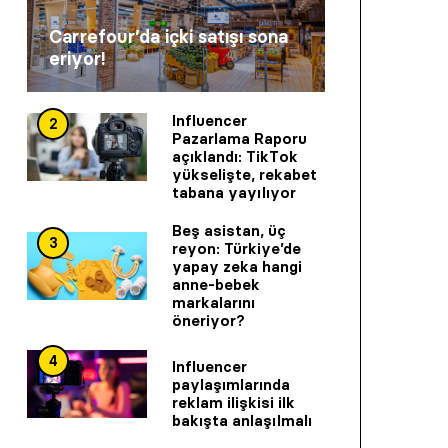
Carrefour’da içki satışı sona
eriyor!
Influencer
2
Pazarlama Raporu
açıklandı: TikTok
yükselişte, rekabet
tabana yayılıyor
Beş asistan, üç
3
reyon: Türkiye’de
yapay zeka hangi
anne-bebek
markalarını
öneriyor?
4
Influencer
paylaşımlarında
reklam ilişkisi ilk
bakışta anlaşılmalı