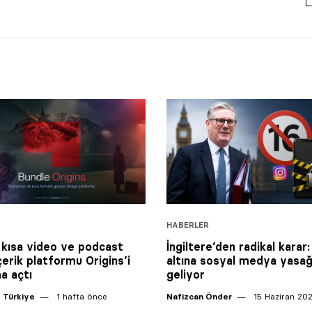
HABERLER
 kısa video ve podcast
İngiltere’den radikal karar:
çerik platformu Origins’i
altına sosyal medya yasağ
ma açtı
geliyor
 Türkiye
1 hafta önce
Nafizcan Önder
15 Haziran 20