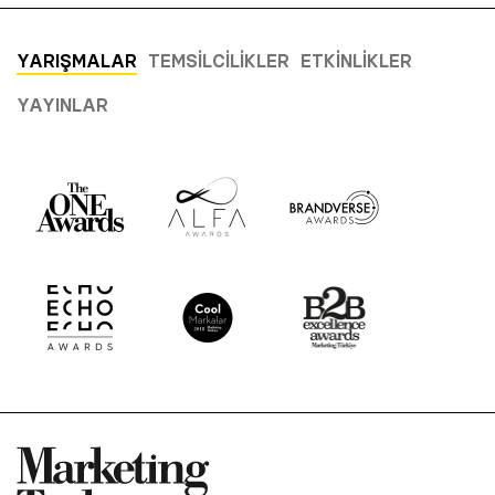
YARIŞMALAR
TEMSILCILIKLER
ETKINLIKLER
YAYINLAR