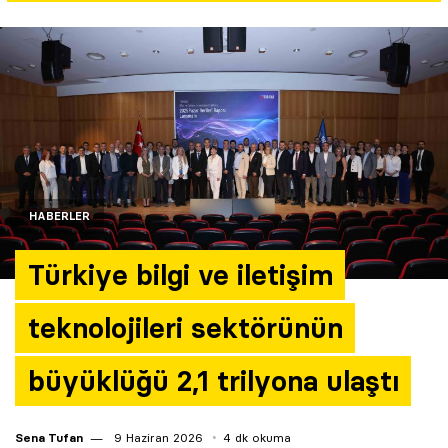
Yazarlar
Araştırma
HABERLER
Türkiye bilgi ve iletişim
teknolojileri sektörünün
büyüklüğü 2,1 trilyona ulaştı
Sena Tufan
9 Haziran 2026
4 dk okuma