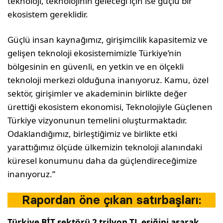
teknoloji, teknolojinin geleceği için ise güçlü bir
ekosistem gereklidir.
Güçlü insan kaynağımız, girişimcilik kapasitemiz ve
gelişen teknoloji ekosistemimizle Türkiye’nin
bölgesinin en güvenli, en yetkin ve en ölçekli
teknoloji merkezi olduğuna inanıyoruz. Kamu, özel
sektör, girişimler ve akademinin birlikte değer
ürettiği ekosistem ekonomisi, Teknolojiyle Güçlenen
Türkiye vizyonunun temelini oluşturmaktadır.
Odaklandığımız, birleştiğimiz ve birlikte etki
yarattığımız ölçüde ülkemizin teknoloji alanındaki
küresel konumunu daha da güçlendireceğimize
inanıyoruz.”
Rapordan öne çıkan satırbaşları:
Türkiye BİT sektörü 2 trilyon TL eşiğini aşarak