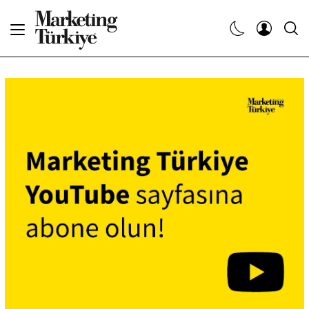
Abone Ol
Haberler
Yaratıcı İşler
Dergiler
Etkinlikler
Söyleşiler
Kariyer