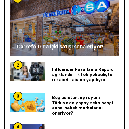
Carrefour’da içki satışı sona eriyor!
2
Influencer Pazarlama Raporu
açıklandı: TikTok yükselişte,
rekabet tabana yayılıyor
3
Beş asistan, üç reyon:
Türkiye’de yapay zeka hangi
anne-bebek markalarını
öneriyor?
4