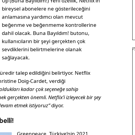
Up (Buna Bayıldım!) Yeni özellik, Netflix’in
bireysel abonelere ne gösterileceğini
anlamasına yardımcı olan mevcut
beğenme ve beğenmeme kontrollerine
dahil olacak. Buna Bayıldım! butonu,
kullanıcıların bir şeyi gerçekten çok
sevdiklerini belirtmelerine olanak
sağlayacak.
üredir talep edildiğini belirtiyor. Netflix
hristine Doig-Cardet, verdiği
oldukları kadar çok seçeneğe sahip
mek gerçekten önemli. Netflix’i izleyecek bir şey
devam etmek istiyoruz”
diyor.
elli!
Greenpeace, Türkiye’nin 2021