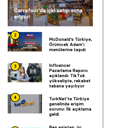
Carrefour’da içki satışı sona
eriyor!
2
McDonald’s Türkiye,
Örümcek Adam’ı
menülerine taşıdı
Influencer
3
Pazarlama Raporu
açıklandı: TikTok
yükselişte, rekabet
tabana yayılıyor
4
TurkNet’te Türkiye
genelinde erişim
sorunu: İlk açıklama
geldi
Beş asistan, üç