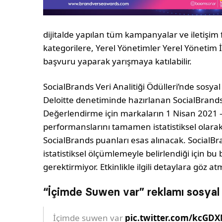
dijitalde yapılan tüm kampanyalar ve iletişim f
kategorilere, Yerel Yönetimler Yerel Yönetim İ
başvuru yaparak yarışmaya katılabilir.
SocialBrands Veri Analitiği Ödülleri’nde sosy
Deloitte denetiminde hazırlanan SocialBrands 
Değerlendirme için markaların 1 Nisan 2021
performanslarını tamamen istatistiksel olar
SocialBrands puanları esas alınacak. SocialBra
istatistiksel ölçümlemeyle belirlendiği için b
gerektirmiyor. Etkinlikle ilgili detaylara göz a
“İçimde Suwen var” reklamı sosya
İçimde suwen var
pic.twitter.com/kcG