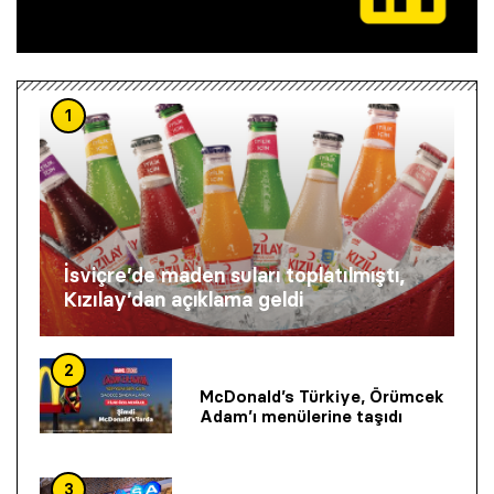
1
İsviçre’de maden suları toplatılmıştı,
Kızılay’dan açıklama geldi
2
McDonald’s Türkiye, Örümcek
Adam’ı menülerine taşıdı
3