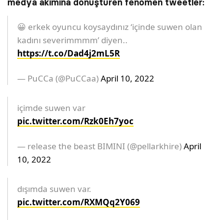
medya akımına dönüştüren fenomen tweetler:
😀 erkek oyuncu koysaydınız ‘içinde suwen olan
kadını severimmmm’ diyen..
https://t.co/Dad4j2mL5R
— PuCCa (@PuCCaa)
April 10, 2022
içimde suwen var
pic.twitter.com/Rzk0Eh7yoc
— release the beast BIMINI (@pellarkhire)
April
10, 2022
dışımda suwen var.
pic.twitter.com/RXMQq2Y069