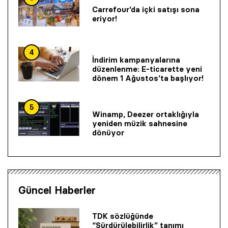
Carrefour’da içki satışı sona
eriyor!
4
İndirim kampanyalarına
düzenlenme: E-ticarette yeni
dönem 1 Ağustos’ta başlıyor!
5
Winamp, Deezer ortaklığıyla
yeniden müzik sahnesine
dönüyor
Güncel Haberler
TDK sözlüğünde
“Sürdürülebilirlik” tanımı