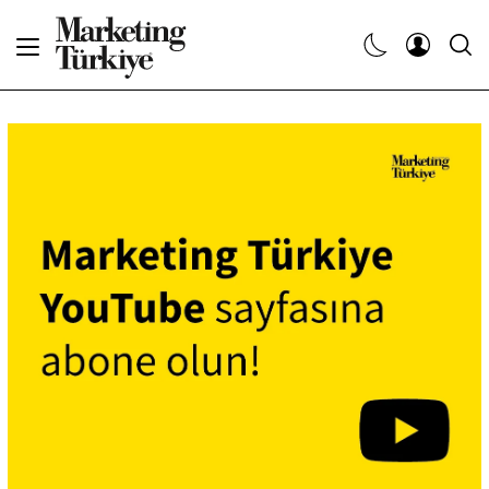
Abone Ol
Haberler
Yaratıcı İşler
Dergiler
Etkinlikler
Söyleşiler
Kariyer