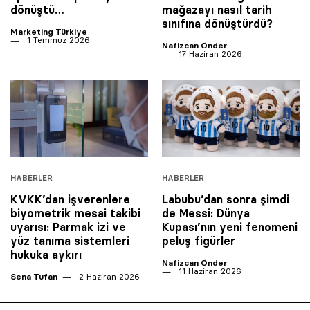
dönüştü…
mağazayı nasıl tarih
sınıfına dönüştürdü?
Marketing Türkiye
1 Temmuz 2026
Nafizcan Önder
17 Haziran 2026
HABERLER
HABERLER
KVKK’dan işverenlere
Labubu’dan sonra şimdi
biyometrik mesai takibi
de Messi: Dünya
uyarısı: Parmak izi ve
Kupası’nın yeni fenomeni
yüz tanıma sistemleri
peluş figürler
hukuka aykırı
Nafizcan Önder
11 Haziran 2026
Sena Tufan
2 Haziran 2026