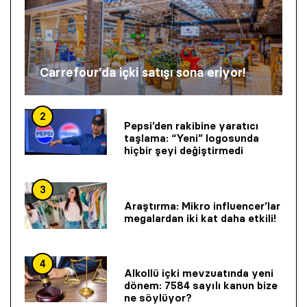
Carrefour’da içki satışı sona eriyor!
2
Pepsi’den rakibine yaratıcı
taşlama: “Yeni” logosunda
hiçbir şeyi değiştirmedi
3
Araştırma: Mikro influencer’lar
megalardan iki kat daha etkili!
4
Alkollü içki mevzuatında yeni
dönem: 7584 sayılı kanun bize
ne söylüyor?