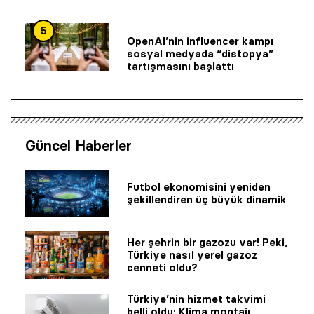
5
OpenAI’nin influencer kampı
sosyal medyada “distopya”
tartışmasını başlattı
Güncel Haberler
Futbol ekonomisini yeniden
şekillendiren üç büyük dinamik
Her şehrin bir gazozu var! Peki,
Türkiye nasıl yerel gazoz
cenneti oldu?
Türkiye’nin hizmet takvimi
belli oldu: Klima montajı