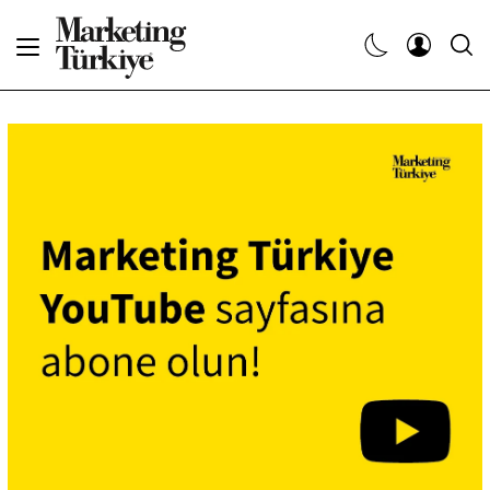
Abone Ol
Haberler
Yaratıcı İşler
Dergiler
Etkinlikler
Söyleşiler
Kariyer