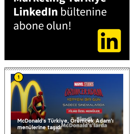
1
McDonald’s Türkiye, Örümcek Adam’ı
menülerine taşıdı