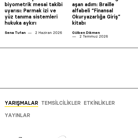
biyometrik mesai takibi
aşan adım: Braille
uyarısı: Parmak izi ve
alfabeli “Finansal
yüz tanıma sistemleri
Okuryazarlığa Giriş”
hukuka aykırı
kitabı
Sena Tufan
2 Haziran 2026
Gülben Dikmen
2 Temmuz 2026
YARIŞMALAR
TEMSILCILIKLER
ETKINLIKLER
YAYINLAR