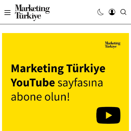
Abone Ol
Haberler
Yaratıcı İşler
Dergiler
Etkinlikler
Söyleşiler
Kariyer