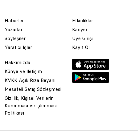
Haberler
Etkinlikler
Yazarlar
Kariyer
Söyleşiler
Üye Girişi
Yaratıcı İşler
Kayıt Ol
Hakkımızda
Künye ve İletişim
KVKK Açık Rıza Beyanı
Mesafeli Satış Sözleşmesi
Gizlilik, Kişisel Verilerin
Korunması ve İşlenmesi
© 2001 Rota Yayın Yapım Tanıtım Tic. Ltd. Şti. Bu Sitede Bulunan
Politikası
Yazı Ve Çizimlerin Her Hakkı Saklıdır.
Asquared WordPress Agency
tarafından tasarlanmış ve
kodlanmıştır.