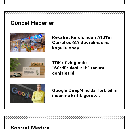
Güncel Haberler
Rekabet Kurulu’ndan A101’in
CarrefourSA devralmasına
koşullu onay
TDK sözlüğünde
“Sürdürülebilirlik” tanımı
genişletildi
Google DeepMind’da Türk bilim
insanına kritik görev…
Sosyal Medya