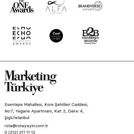
Esentepe Mahallesi, Kore Şehitleri Caddesi,
No:7, Yegane Apartmanı, Kat: 2, Daire: 4,
Şişli/İstanbul
rota@rotayayin.com.tr
0 (212) 211 11 12