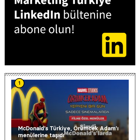
1
McDonald’s Türkiye, Örümcek Adam’ı
menülerine taşıdı