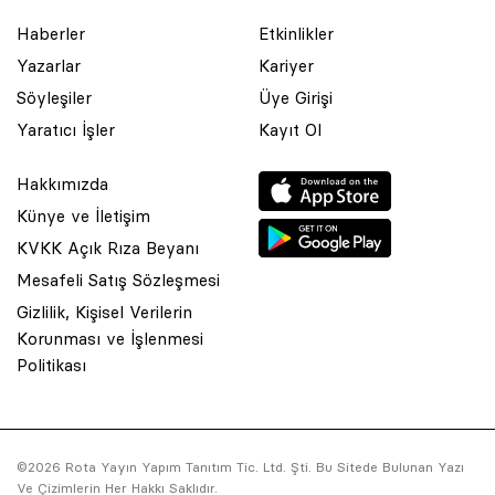
Haberler
Etkinlikler
Yazarlar
Kariyer
Söyleşiler
Üye Girişi
Yaratıcı İşler
Kayıt Ol
Hakkımızda
Künye ve İletişim
KVKK Açık Rıza Beyanı
Mesafeli Satış Sözleşmesi
Gizlilik, Kişisel Verilerin
Korunması ve İşlenmesi
© 2001 Rota Yayın Yapım Tanıtım Tic. Ltd. Şti. Bu Sitede Bulunan
Politikası
Yazı Ve Çizimlerin Her Hakkı Saklıdır.
Asquared WordPress Agency
tarafından tasarlanmış ve
kodlanmıştır.
©2026 Rota Yayın Yapım Tanıtım Tic. Ltd. Şti. Bu Sitede Bulunan Yazı
Ve Çizimlerin Her Hakkı Saklıdır.