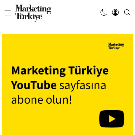
Abone Ol
Haberler
Yaratıcı İşler
Dergiler
Etkinlikler
Söyleşiler
Kariyer