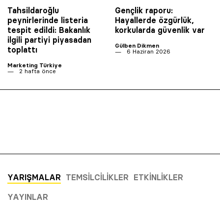
Tahsildaroğlu
Gençlik raporu:
peynirlerinde listeria
Hayallerde özgürlük,
tespit edildi: Bakanlık
korkularda güvenlik var
ilgili partiyi piyasadan
Gülben Dikmen
toplattı
6 Haziran 2026
Marketing Türkiye
2 hafta önce
YARIŞMALAR
TEMSILCILIKLER
ETKINLIKLER
YAYINLAR