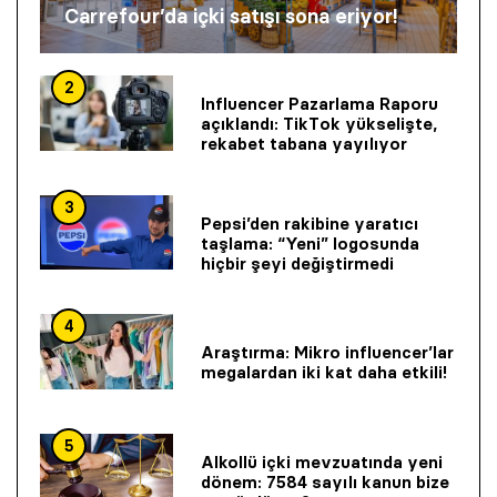
Carrefour’da içki satışı sona eriyor!
2
Influencer Pazarlama Raporu
açıklandı: TikTok yükselişte,
rekabet tabana yayılıyor
3
Pepsi’den rakibine yaratıcı
taşlama: “Yeni” logosunda
hiçbir şeyi değiştirmedi
4
Araştırma: Mikro influencer’lar
megalardan iki kat daha etkili!
5
Alkollü içki mevzuatında yeni
dönem: 7584 sayılı kanun bize