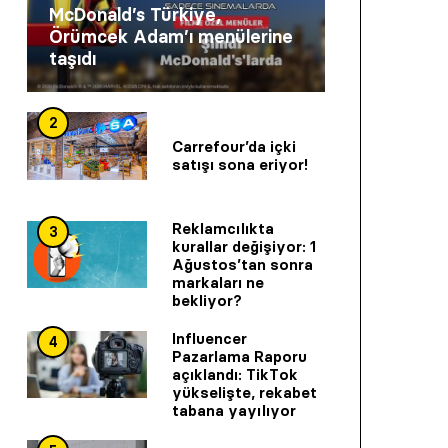
McDonald’s Türkiye,
Örümcek Adam’ı menülerine
taşıdı
2
Carrefour’da içki
satışı sona eriyor!
Reklamcılıkta
3
kurallar değişiyor: 1
Ağustos’tan sonra
markaları ne
bekliyor?
Influencer
4
Pazarlama Raporu
açıklandı: TikTok
yükselişte, rekabet
tabana yayılıyor