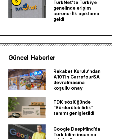
5
TurkNet’te Türkiye
genelinde erişim
sorunu: İlk açıklama
geldi
Güncel Haberler
Rekabet Kurulu’ndan
A101’in CarrefourSA
devralmasına
koşullu onay
TDK sözlüğünde
“Sürdürülebilirlik”
tanımı genişletildi
Google DeepMind’da
Türk bilim insanına