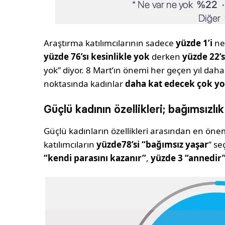
Araştırma katılımcılarının sadece
yüzde 1’i
net
yüzde
76’sı kesinlikle yok
derken
yüzde 22’s
yok” diyor. 8 Mart’ın önemi her geçen yıl daha
noktasında kadınlar
daha kat edecek çok y
Güçlü kadının özellikleri; bağımsızl
Güçlü kadınların özellikleri arasından en öne
katılımcıların
yüzde78’si
“bağımsız yaşar
” se
“kendi parasını kazanır”
,
yüzde 3
“annedir