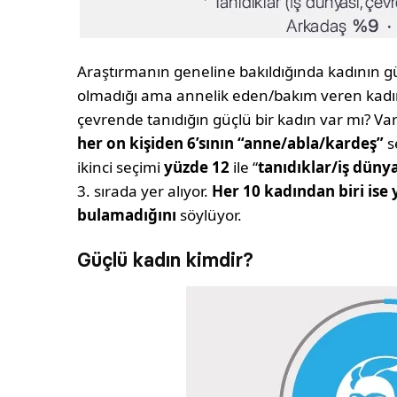
Araştırmanın geneline bakıldığında kadının 
olmadığı ama annelik eden/bakım veren kadınl
çevrende tanıdığın güçlü bir kadın var mı? 
her on kişiden 6’sının “anne/abla/kardeş”
se
ikinci seçimi
yüzde 12
ile “
tanıdıklar/iş düny
3. sırada yer alıyor.
Her 10 kadından biri ise 
bulamadığını
söylüyor.
Güçlü kadın kimdir?