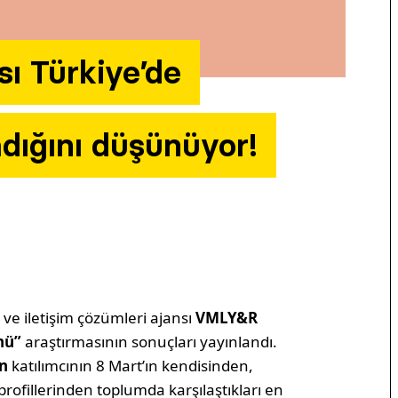
sı Türkiye’de
adığını düşünüyor!
ve iletişim çözümleri ajansı
VMLY&R
ünü”
araştırmasının sonuçları yayınlandı.
ın
katılımcının 8 Mart’ın kendisinden,
profillerinden toplumda karşılaştıkları en