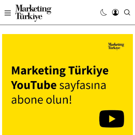
Abone Ol
Haberler
Yaratıcı İşler
Dergiler
Etkinlikler
Söyleşiler
Kariyer