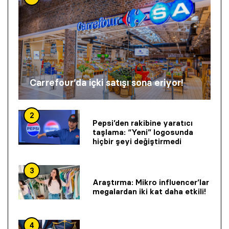
Carrefour’da içki satışı sona eriyor!
2
Pepsi’den rakibine yaratıcı
taşlama: “Yeni” logosunda
hiçbir şeyi değiştirmedi
3
Araştırma: Mikro influencer’lar
megalardan iki kat daha etkili!
4