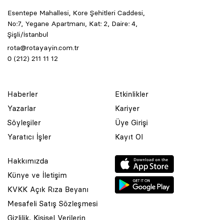
Esentepe Mahallesi, Kore Şehitleri Caddesi,
No:7, Yegane Apartmanı, Kat: 2, Daire: 4,
Şişli/İstanbul
rota@rotayayin.com.tr
0 (212) 211 11 12
Haberler
Etkinlikler
Yazarlar
Kariyer
Söyleşiler
Üye Girişi
Yaratıcı İşler
Kayıt Ol
Hakkımızda
Künye ve İletişim
KVKK Açık Rıza Beyanı
Mesafeli Satış Sözleşmesi
Gizlilik, Kişisel Verilerin