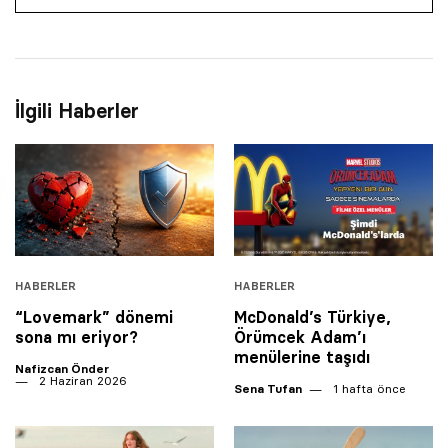
İlgili Haberler
HABERLER
HABERLER
“Lovemark” dönemi
McDonald’s Türkiye,
sona mı eriyor?
Örümcek Adam’ı
menülerine taşıdı
Nafizcan Önder
2 Haziran 2026
Sena Tufan
1 hafta önce