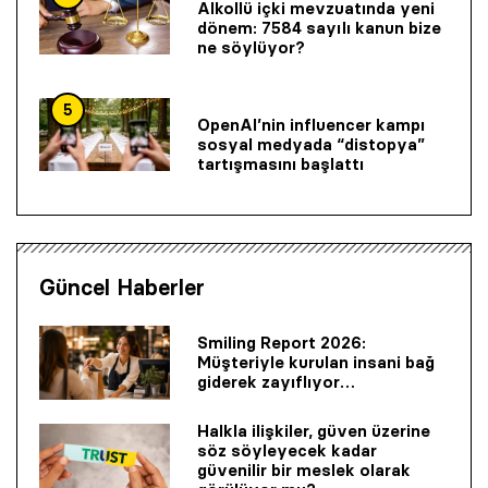
Alkollü içki mevzuatında yeni
dönem: 7584 sayılı kanun bize
ne söylüyor?
5
OpenAI’nin influencer kampı
sosyal medyada “distopya”
tartışmasını başlattı
Güncel Haberler
Smiling Report 2026:
Müşteriyle kurulan insani bağ
giderek zayıflıyor…
Halkla ilişkiler, güven üzerine
söz söyleyecek kadar
güvenilir bir mes­lek olarak