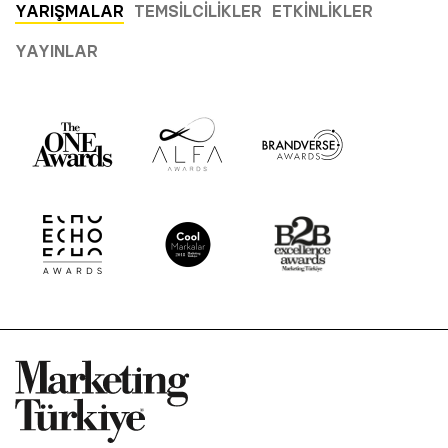
YARIŞMALAR
TEMSILCILIKLER
ETKINLIKLER
YAYINLAR