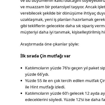
ve bu büyümenin kalıcı olacağını söyleyebiliri
ve muazzam bir potansiyel taşıyor. Ancak işl
verebilecek şekilde bir dönüşüme ihtiyaç duyu
uzaklaşmak, yeni iş planları hazırlamak gerekiy
gibi tekliflerin gelecekte daha sık sipariş ver
müşteriyi daha iyi tanımak, kişiselleştirilmiş
Araştırmada öne çıkanlar şöyle:
İlk sırada Çin mutfağı var
Katılımcıların yüzde 76’sı geçen yıl paket sip
yüzde 66’ydı.
Yüzde 55 ile en çok tercih edilen mutfak Çi
ile Hint mutfağı izledi.
Katılımcıların yüzde 60’ı gelecek 12 ayda 
edeceklerini söyledi. Yüzde 12’si ise daha faz