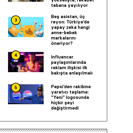
tabana yayılıyor
Beş asistan, üç
3
reyon: Türkiye’de
yapay zeka hangi
anne-bebek
markalarını
öneriyor?
4
Influencer
paylaşımlarında
reklam ilişkisi ilk
bakışta anlaşılmalı
Pepsi’den rakibine
5
yaratıcı taşlama:
“Yeni” logosunda
hiçbir şeyi
değiştirmedi