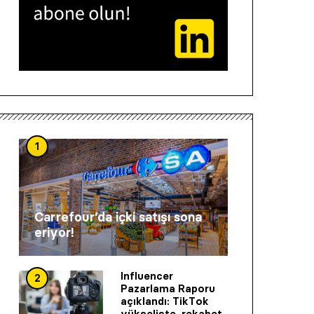
1
Carrefour’da içki satışı sona
eriyor!
Influencer
2
Pazarlama Raporu
açıklandı: TikTok
yükselişte, rekabet