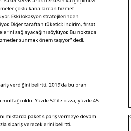
z. Paket servis artık herkesin vazgeçilmezi
etmeler çoklu kanallardan hizmet
yor. Eski lokasyon stratejilerinden
or. Diğer taraftan tüketici; indirim, fırsat
melerini sağlayacağını söylüyor. Bu noktada
 hizmetler sunmak önem taşıyor” dedi.
ariş verdiğini belirtti. 2019’da bu oran
n mutfağı oldu. Yüzde 52 ile pizza, yüzde 45
aynı miktarda paket sipariş vermeye devam
la sipariş vereceklerini belirtti.