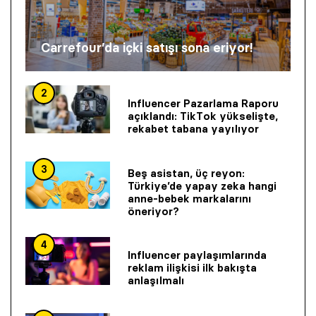
Carrefour’da içki satışı sona eriyor!
2
Influencer Pazarlama Raporu
açıklandı: TikTok yükselişte,
rekabet tabana yayılıyor
3
Beş asistan, üç reyon:
Türkiye’de yapay zeka hangi
anne-bebek markalarını
öneriyor?
4
Influencer paylaşımlarında
reklam ilişkisi ilk bakışta
anlaşılmalı