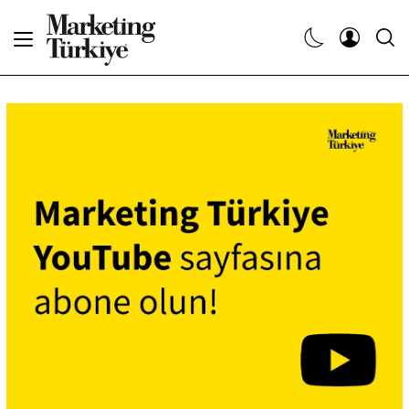
Abone Ol
Haberler
Yaratıcı İşler
Dergiler
Etkinlikler
Söyleşiler
Kariyer