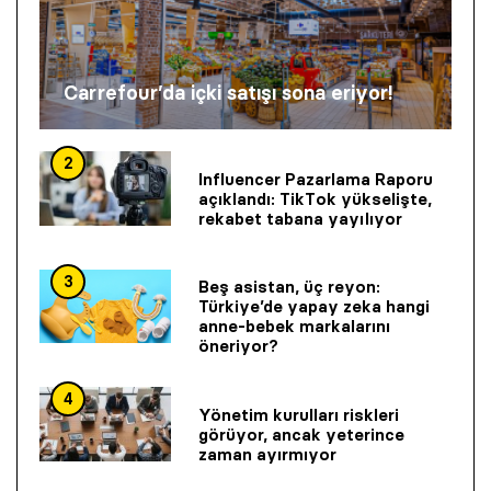
Carrefour’da içki satışı sona eriyor!
2
Influencer Pazarlama Raporu
açıklandı: TikTok yükselişte,
rekabet tabana yayılıyor
3
Beş asistan, üç reyon:
Türkiye’de yapay zeka hangi
anne-bebek markalarını
öneriyor?
4
Yönetim kurulları riskleri
görüyor, ancak yeterince
zaman ayırmıyor