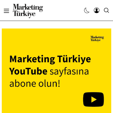
Abone Ol
Haberler
Yaratıcı İşler
Dergiler
Etkinlikler
Söyleşiler
Kariyer