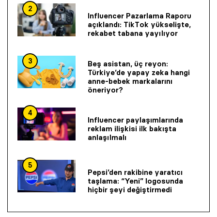
2
Influencer Pazarlama Raporu
açıklandı: TikTok yükselişte,
rekabet tabana yayılıyor
3
Beş asistan, üç reyon:
Türkiye’de yapay zeka hangi
anne-bebek markalarını
öneriyor?
4
Influencer paylaşımlarında
reklam ilişkisi ilk bakışta
anlaşılmalı
5
Pepsi’den rakibine yaratıcı
taşlama: “Yeni” logosunda
hiçbir şeyi değiştirmedi