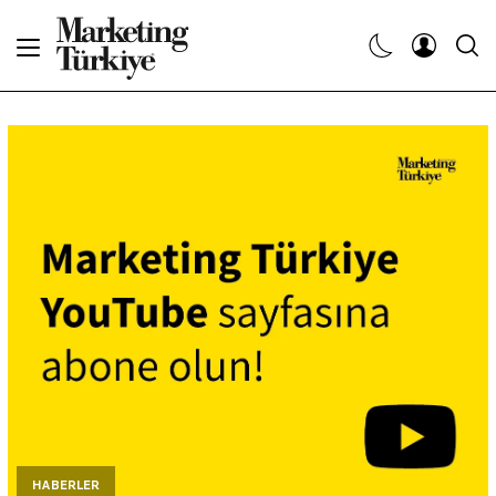
Abone Ol
Haberler
Yaratıcı İşler
Dergiler
Etkinlikler
Söyleşiler
Kariyer
HABERLER