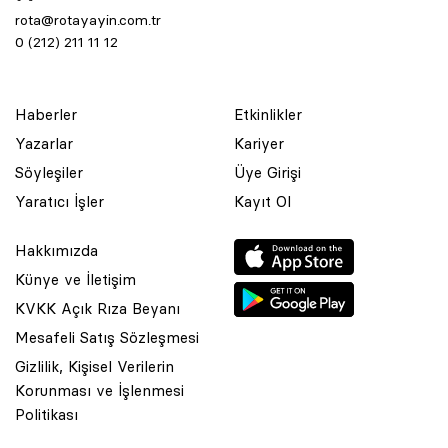
rota@rotayayin.com.tr
0 (212) 211 11 12
Haberler
Etkinlikler
Yazarlar
Kariyer
Söyleşiler
Üye Girişi
Yaratıcı İşler
Kayıt Ol
Hakkımızda
Künye ve İletişim
KVKK Açık Rıza Beyanı
Mesafeli Satış Sözleşmesi
Gizlilik, Kişisel Verilerin
Korunması ve İşlenmesi
© 2001 Rota Yayın Yapım Tanıtım Tic. Ltd. Şti. Bu Sitede Bulunan
Politikası
Yazı Ve Çizimlerin Her Hakkı Saklıdır.