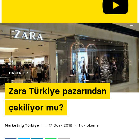
Yazarlar
Araştırma
HABERLER
Zara Türkiye pazarından
çekiliyor mu?
Marketing Türkiye
17 Ocak 2018
1 dk okuma