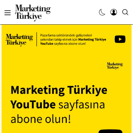
Abone Ol
Haberler
Yaratıcı İşler
Dergiler
Etkinlikler
Söyleşiler
Kariyer