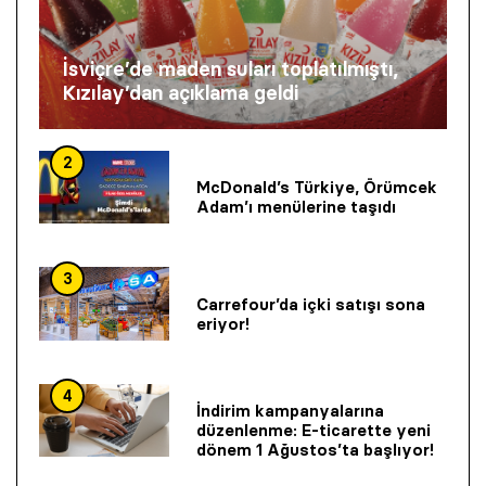
İsviçre’de maden suları toplatılmıştı,
Kızılay’dan açıklama geldi
2
McDonald’s Türkiye, Örümcek
Adam’ı menülerine taşıdı
3
Carrefour’da içki satışı sona
eriyor!
4
İndirim kampanyalarına
düzenlenme: E-ticarette yeni
dönem 1 Ağustos’ta başlıyor!