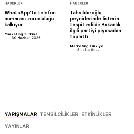
HABERLER
HABERLER
WhatsApp’ta telefon
Tahsildaroğlu
numarası zorunluluğu
peynirlerinde listeria
kalkıyor
tespit edildi: Bakanlık
ilgili partiyi piyasadan
Marketing Türkiye
toplattı
30 Haziran 2026
Marketing Türkiye
2 hafta önce
YARIŞMALAR
TEMSILCILIKLER
ETKINLIKLER
YAYINLAR