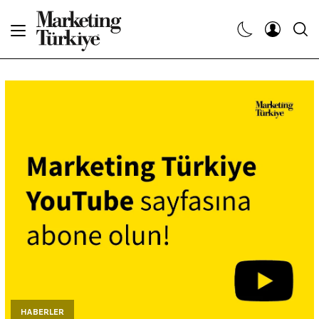
Abone Ol
Haberler
Yaratıcı İşler
Dergiler
Etkinlikler
Söyleşiler
Kariyer
HABERLER