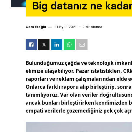
Big datanız ne kada
Cem Eroğlu
11 Eylül 2021
2 dk okuma
Bulunduğumuz çağda ve teknolojik imkanl
elimize ulaşabiliyor. Pazar istatistikleri, 
raporları ve reklam çalışmalarından elde 
Onlarca farklı raporu alıp birleştirip, sonras
tanımlıyoruz. Var olan veriler doğrultu
ancak bunları birleştirirken kendimizden b
empati verilerle çözemediğiniz pek çok aç