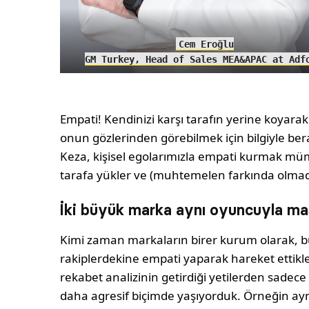
Cem Eroğlu
GM Turkey, Head of Sales MEA&APAC at Adf
Empati! Kendinizi karşı tarafın yerine koyarak
onun gözlerinden görebilmek için bilgiyle be
Keza, kişisel egolarımızla empati kurmak müm
tarafa yükler ve (muhtemelen farkında olmad
İki büyük marka aynı oyuncuyla m
Kimi zaman markaların birer kurum olarak, b
rakiplerdekine empati yaparak hareket ettikle
rekabet analizinin getirdiği yetilerden sadece 
daha agresif biçimde yaşıyorduk. Örneğin a