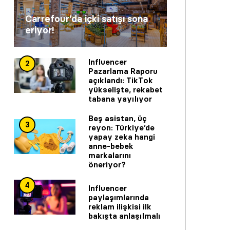
Carrefour’da içki satışı sona
eriyor!
Influencer
2
Pazarlama Raporu
açıklandı: TikTok
yükselişte, rekabet
tabana yayılıyor
Beş asistan, üç
3
reyon: Türkiye’de
yapay zeka hangi
anne-bebek
markalarını
öneriyor?
4
Influencer
paylaşımlarında
reklam ilişkisi ilk
bakışta anlaşılmalı