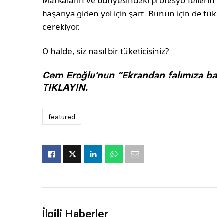
Markaların ve bünyesindeki profesyonellerin 
başarıya giden yol için şart. Bunun için de tük
gerekiyor.
O halde, siz nasıl bir tüketicisiniz?
Cem Eroğlu’nun “Ekrandan falımıza bak
TIKLAYIN.
featured
İlgili Haberler