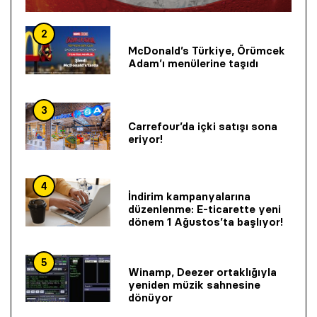
2
McDonald’s Türkiye, Örümcek
Adam’ı menülerine taşıdı
3
Carrefour’da içki satışı sona
eriyor!
4
İndirim kampanyalarına
düzenlenme: E-ticarette yeni
dönem 1 Ağustos’ta başlıyor!
5
Winamp, Deezer ortaklığıyla
yeniden müzik sahnesine
dönüyor