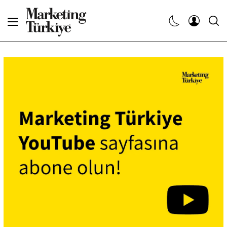
Abone Ol
Haberler
Yaratıcı İşler
Dergiler
Etkinlikler
Söyleşiler
Kariyer