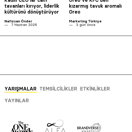
Kadın CEO’lar cam
Oreo ve KFC’den
tavanları kırıyor, liderlik
kızarmış tavuk aromalı
kültürünü dönüştürüyor
Oreo
Nafizcan Önder
Marketing Türkiye
7 Haziran 2026
3 gün önce
YARIŞMALAR
TEMSILCILIKLER
ETKINLIKLER
YAYINLAR