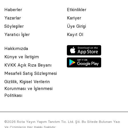
Haberler
Etkinlikler
Yazarlar
Kariyer
Söyleşiler
Üye Girişi
Yaratıcı İşler
Kayıt Ol
Hakkımızda
Künye ve İletişim
KVKK Açık Rıza Beyanı
Mesafeli Satış Sözleşmesi
Gizlilik, Kişisel Verilerin
Korunması ve İşlenmesi
© 2001 Rota Yayın Yapım Tanıtım Tic. Ltd. Şti. Bu Sitede Bulunan
Politikası
Yazı Ve Çizimlerin Her Hakkı Saklıdır.
Asquared WordPress Agency
tarafından tasarlanmış ve
kodlanmıştır.
©2026 Rota Yayın Yapım Tanıtım Tic. Ltd. Şti. Bu Sitede Bulunan Yazı
Ve Çizimlerin Her Hakkı Saklıdır.