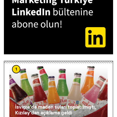
1
İsviçre’de maden suları toplatılmıştı,
Kızılay’dan açıklama geldi