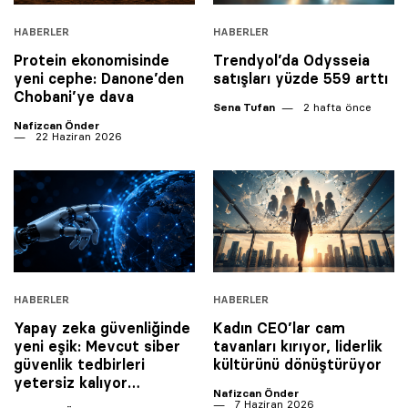
HABERLER
HABERLER
Protein ekonomisinde
Trendyol’da Odysseia
yeni cephe: Danone’den
satışları ‎yüzde 559 arttı
Chobani’ye dava
Sena Tufan
2 hafta önce
Nafizcan Önder
22 Haziran 2026
HABERLER
HABERLER
Yapay zeka güvenliğinde
Kadın CEO’lar cam
yeni eşik: Mevcut siber
tavanları kırıyor, liderlik
güvenlik tedbirleri
kültürünü dönüştürüyor
yetersiz kalıyor…
Nafizcan Önder
7 Haziran 2026