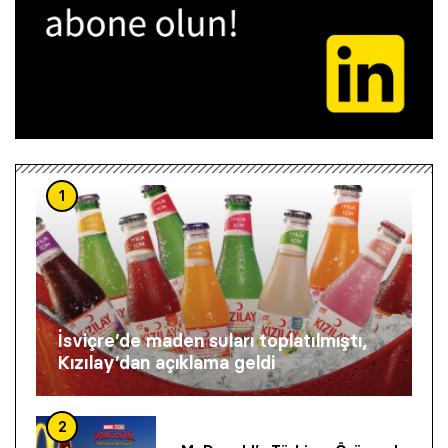
1
İsviçre’de maden suları toplatılmıştı,
Kızılay’dan açıklama geldi
2