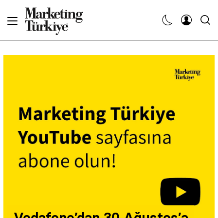
Abone Ol
Haberler
Yaratıcı İşler
Dergiler
Etkinlikler
Söyleşiler
Kariyer
Vodafone’dan 30 Ağustos’a