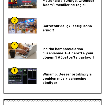
McDonald’s Türkiye, Örümcek
Adam’ı menülerine taşıdı
3
Carrefour’da içki satışı sona
eriyor!
4
İndirim kampanyalarına
düzenlenme: E-ticarette yeni
dönem 1 Ağustos’ta başlıyor!
5
Winamp, Deezer ortaklığıyla
yeniden müzik sahnesine
dönüyor