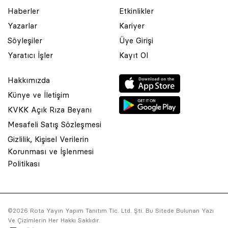
Haberler
Etkinlikler
Yazarlar
Kariyer
Söyleşiler
Üye Girişi
Yaratıcı İşler
Kayıt Ol
Hakkımızda
Künye ve İletişim
KVKK Açık Rıza Beyanı
Mesafeli Satış Sözleşmesi
Gizlilik, Kişisel Verilerin
Korunması ve İşlenmesi
© 2001 Rota Yayın Yapım Tanıtım Tic. Ltd. Şti. Bu Sitede Bulunan
Politikası
Yazı Ve Çizimlerin Her Hakkı Saklıdır.
Asquared WordPress Agency
tarafından tasarlanmış ve
kodlanmıştır.
©2026 Rota Yayın Yapım Tanıtım Tic. Ltd. Şti. Bu Sitede Bulunan Yazı
Ve Çizimlerin Her Hakkı Saklıdır.