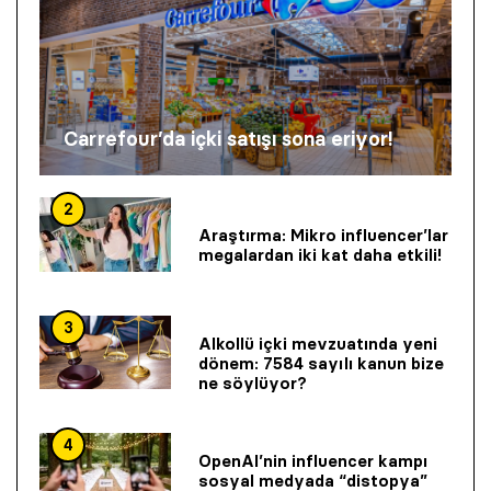
Carrefour’da içki satışı sona eriyor!
2
Araştırma: Mikro influencer’lar
megalardan iki kat daha etkili!
3
Alkollü içki mevzuatında yeni
dönem: 7584 sayılı kanun bize
ne söylüyor?
4
OpenAI’nin influencer kampı
sosyal medyada “distopya”