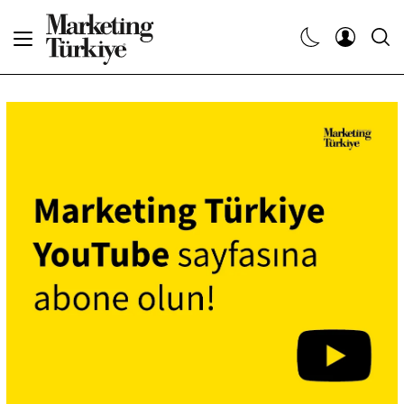
Abone Ol
Haberler
Yaratıcı İşler
Dergiler
Etkinlikler
Söyleşiler
Kariyer