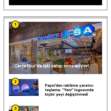
1
Carrefour’da içki satışı sona eriyor!
2
Pepsi’den rakibine yaratıcı
taşlama: “Yeni” logosunda
hiçbir şeyi değiştirmedi
3