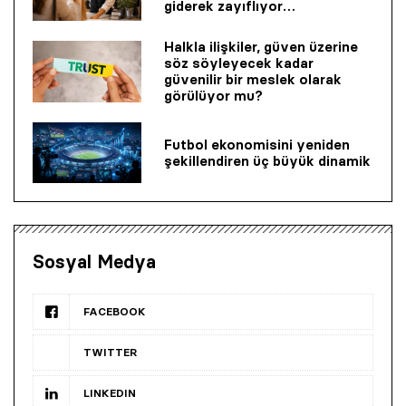
giderek zayıflıyor…
Halkla ilişkiler, güven üzerine
söz söyleyecek kadar
güvenilir bir mes­lek olarak
görülüyor mu?
Futbol ekonomisini yeniden
şekillendiren üç büyük dinamik
Sosyal Medya
FACEBOOK
TWITTER
LINKEDIN