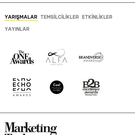
YARIŞMALAR
TEMSILCILIKLER
ETKINLIKLER
YAYINLAR