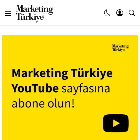
Abone Ol
Haberler
Yaratıcı İşler
Dergiler
Etkinlikler
Söyleşiler
Kariyer