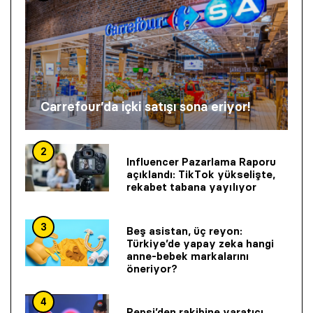
Carrefour’da içki satışı sona eriyor!
2
Influencer Pazarlama Raporu
açıklandı: TikTok yükselişte,
rekabet tabana yayılıyor
3
Beş asistan, üç reyon:
Türkiye’de yapay zeka hangi
anne-bebek markalarını
öneriyor?
4
Pepsi’den rakibine yaratıcı