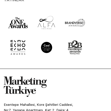
Esentepe Mahallesi, Kore Şehitleri Caddesi,
No:7, Yegane Apartmanı, Kat: 2, Daire: 4,