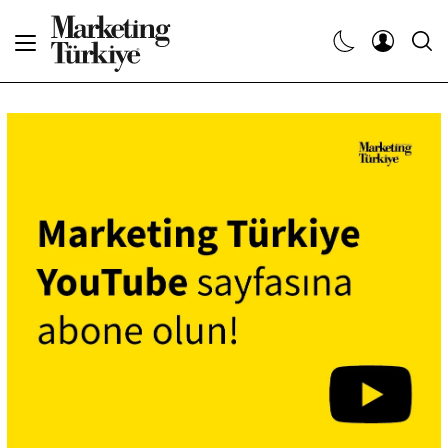
Abone Ol
Haberler
Yaratıcı İşler
Dergiler
Etkinlikler
Söyleşiler
Kariyer