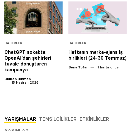
HABERLER
HABERLER
ChatGPT sokakta:
Haftanın marka-ajans iş
OpenAI’dan şehirleri
birlikleri (24-30 Temmuz)
tuvale dönüştüren
Sena Tufan
1 hafta önce
kampanya
Gülben Dikmen
15 Haziran 2026
YARIŞMALAR
TEMSILCILIKLER
ETKINLIKLER
YAYINLAR