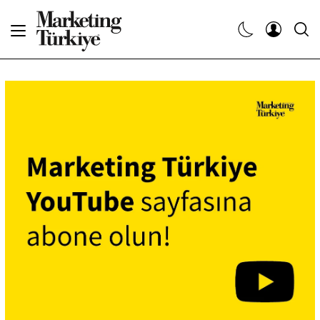
Abone Ol
Haberler
Yaratıcı İşler
Dergiler
Etkinlikler
Söyleşiler
Kariyer