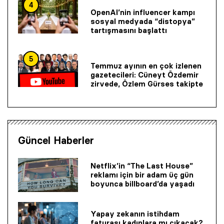
4
OpenAI’nin influencer kampı
sosyal medyada “distopya”
tartışmasını başlattı
5
Temmuz ayının en çok izlenen
gazetecileri: Cüneyt Özdemir
zirvede, Özlem Gürses takipte
Güncel Haberler
Netflix’in “The Last House”
reklamı için bir adam üç gün
boyunca billboard’da yaşadı
Yapay zekanın istihdam
faturası kadınlara mı çıkacak?