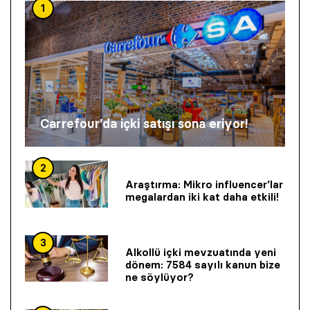
1
Carrefour’da içki satışı sona eriyor!
2
Araştırma: Mikro influencer’lar
megalardan iki kat daha etkili!
3
Alkollü içki mevzuatında yeni
dönem: 7584 sayılı kanun bize
ne söylüyor?