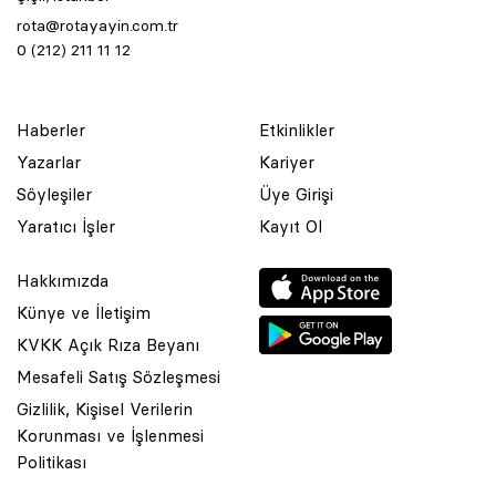
rota@rotayayin.com.tr
0 (212) 211 11 12
Haberler
Etkinlikler
Yazarlar
Kariyer
Söyleşiler
Üye Girişi
Yaratıcı İşler
Kayıt Ol
Hakkımızda
Künye ve İletişim
KVKK Açık Rıza Beyanı
Mesafeli Satış Sözleşmesi
Gizlilik, Kişisel Verilerin
Korunması ve İşlenmesi
© 2001 Rota Yayın Yapım Tanıtım Tic. Ltd. Şti. Bu Sitede Bulunan
Politikası
Yazı Ve Çizimlerin Her Hakkı Saklıdır.