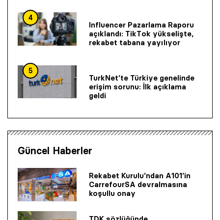
4
Influencer Pazarlama Raporu
açıklandı: TikTok yükselişte,
rekabet tabana yayılıyor
5
TurkNet’te Türkiye genelinde
erişim sorunu: İlk açıklama
geldi
Güncel Haberler
Rekabet Kurulu’ndan A101’in
CarrefourSA devralmasına
koşullu onay
TDK sözlüğünde