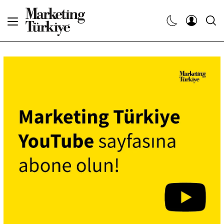
Abone Ol
Haberler
Yaratıcı İşler
Dergiler
Etkinlikler
Söyleşiler
Kariyer