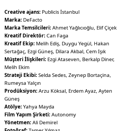
Creative ajans:
Publicis İstanbul
Marka:
DeFacto
Marka Temsilcileri:
Ahmet Yağlıcıoğlu, Elif Çiçek
Kreatif Direktör:
Can Faga
Kreatif Ekip:
Melih Ediş, Duygu Yegül, Hakan
Sertağaç, Ezgi Güneş, Dilara Akbal, Cem Işık
Müşteri İlişkileri:
Ezgi Ataseven, Berkalp Diner,
Melih Ekim
Strateji Ekibi:
Selda Sedes, Zeynep Bortaçina,
Rumeysa Yalçın
Prodüksiyon:
Arzu Köksal, Erdem Ayaz, Ayten
Güneş
Atölye:
Yahya Mayda
Film Yapım Şirketi:
Autonomy
Yönetmen:
Ali Demirel
Fotoğraf:
Tamer Yılmaz