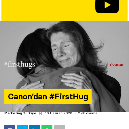
Yazarlar
Araştırma
Canon’dan #FirstHug
Marketing Türkiye
16 Haziran 2020
2 dk okuma