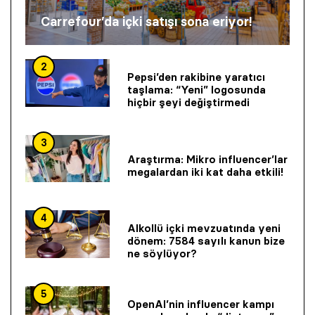
Carrefour’da içki satışı sona eriyor!
2
Pepsi’den rakibine yaratıcı
taşlama: “Yeni” logosunda
hiçbir şeyi değiştirmedi
3
Araştırma: Mikro influencer’lar
megalardan iki kat daha etkili!
4
Alkollü içki mevzuatında yeni
dönem: 7584 sayılı kanun bize
ne söylüyor?
5
OpenAI’nin influencer kampı