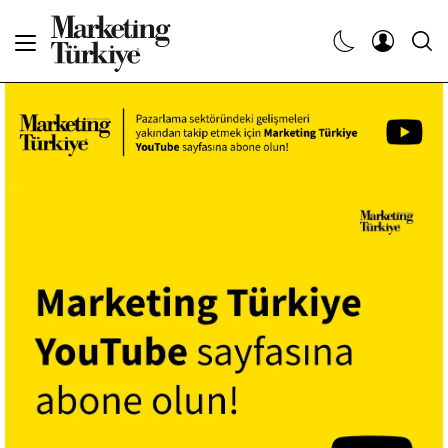
Abone Ol
Haberler
Yaratıcı İşler
Dergiler
Etkinlikler
Söyleşiler
Kariyer