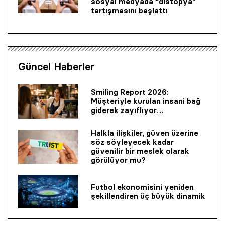
sosyal medyada “distopya”
tartışmasını başlattı
Güncel Haberler
Smiling Report 2026:
Müşteriyle kurulan insani bağ
giderek zayıflıyor…
Halkla ilişkiler, güven üzerine
söz söyleyecek kadar
güvenilir bir mes­lek olarak
görülüyor mu?
Futbol ekonomisini yeniden
şekillendiren üç büyük dinamik