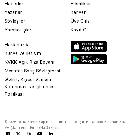
Haberler
Etkinlikler
Yazarlar
Kariyer
Söyleşiler
Üye Girişi
Yaratıcı İşler
Kayıt Ol
Hakkımızda
Künye ve İletişim
KVKK Açık Rıza Beyanı
Mesafeli Satış Sözleşmesi
Gizlilik, Kişisel Verilerin
Korunması ve İşlenmesi
© 2001 Rota Yayın Yapım Tanıtım Tic. Ltd. Şti. Bu Sitede Bulunan
Politikası
Yazı Ve Çizimlerin Her Hakkı Saklıdır.
Asquared WordPress Agency
tarafından tasarlanmış ve
kodlanmıştır.
©2026 Rota Yayın Yapım Tanıtım Tic. Ltd. Şti. Bu Sitede Bulunan Yazı
Ve Çizimlerin Her Hakkı Saklıdır.