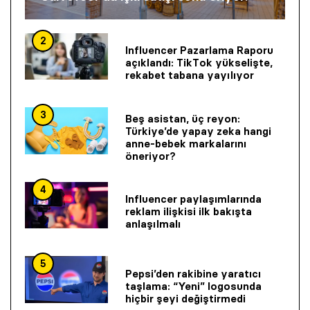
2
Influencer Pazarlama Raporu
açıklandı: TikTok yükselişte,
rekabet tabana yayılıyor
3
Beş asistan, üç reyon:
Türkiye’de yapay zeka hangi
anne-bebek markalarını
öneriyor?
4
Influencer paylaşımlarında
reklam ilişkisi ilk bakışta
anlaşılmalı
5
Pepsi’den rakibine yaratıcı
taşlama: “Yeni” logosunda
hiçbir şeyi değiştirmedi