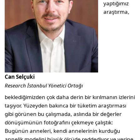
yaptığımız
araştırma,
Can Selçuki
Research İstanbul Yönetici Ortağı
beklediğimizden çok daha derin bir kırılmanın izlerini
taşıyor. Yüzeyden bakınca bir tüketim araştırması
gibi görünen bu çalışmada, aslında bir değerler
dönüşümünün fotoğrafını çekmeye çalıştık:
Bugünün anneleri, kendi annelerinin kurduğu
annelik modelini büyük ölçüde reddediyor ve yerine