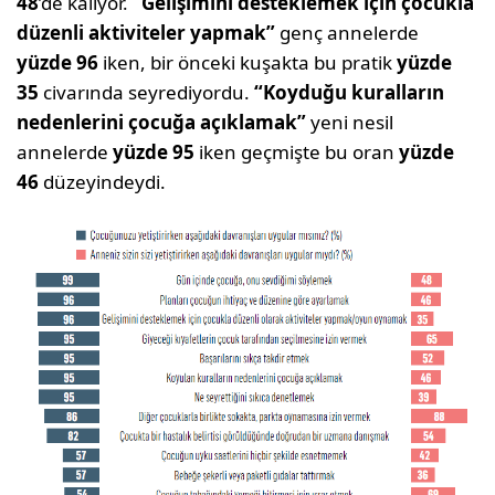
48
’de kalıyor.
“Gelişimini desteklemek için çocukla
düzenli aktiviteler yapmak”
genç annelerde
yüzde 96
iken, bir önceki kuşakta bu pratik
yüzde
35
civarında seyrediyordu.
“Koyduğu kuralların
nedenlerini çocuğa açıklamak”
yeni nesil
annelerde
yüzde 95
iken geçmişte bu oran
yüzde
46
düzeyindeydi.