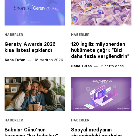
HABERLER
HABERLER
Gerety Awards 2026
120 İngiliz milyonerden
kısa listesi açıklandı
hükümete çağrı: “Bizi
daha fazla vergilendirin”
Sena Tufan
18 Haziran 2026
Sena Tufan
2 hafta önce
HABERLER
HABERLER
Babalar Günü’nün
Sosyal medyanın
kazananı “kız babaları”
zirvesindeki markalar