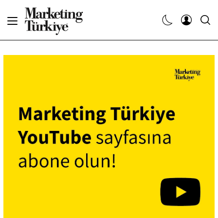
Abone Ol
Haberler
Yaratıcı İşler
Dergiler
Etkinlikler
Söyleşiler
Kariyer