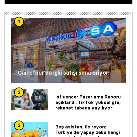
1
Carrefour’da içki satışı sona eriyor!
2
Influencer Pazarlama Raporu
açıklandı: TikTok yükselişte,
rekabet tabana yayılıyor
3
Beş asistan, üç reyon:
Türkiye’de yapay zeka hangi