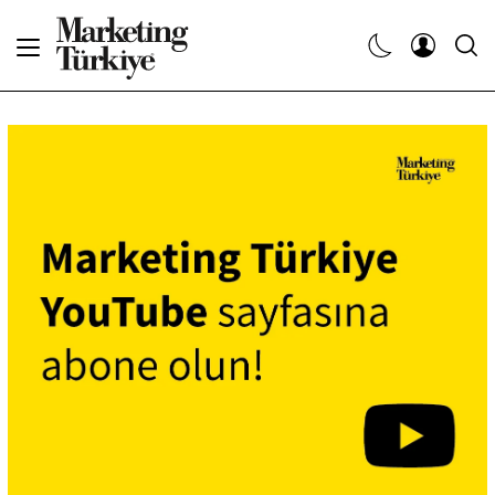
Abone Ol
Haberler
Yaratıcı İşler
Dergiler
Etkinlikler
Söyleşiler
Kariyer