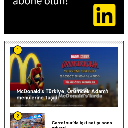
1
McDonald’s Türkiye, Örümcek Adam’ı
menülerine taşıdı
2
Carrefour’da içki satışı sona
eriyor!