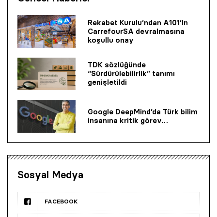
Rekabet Kurulu’ndan A101’in
CarrefourSA devralmasına
koşullu onay
TDK sözlüğünde
“Sürdürülebilirlik” tanımı
genişletildi
Google DeepMind’da Türk bilim
insanına kritik görev…
Sosyal Medya
FACEBOOK