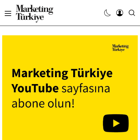
Abone Ol
Haberler
Yaratıcı İşler
Dergiler
Etkinlikler
Söyleşiler
Kariyer