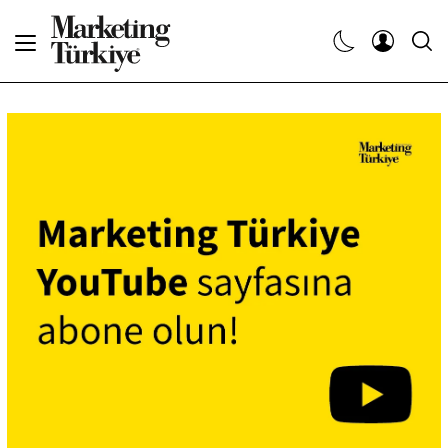
Abone Ol
Haberler
Yaratıcı İşler
Dergiler
Etkinlikler
Söyleşiler
Kariyer