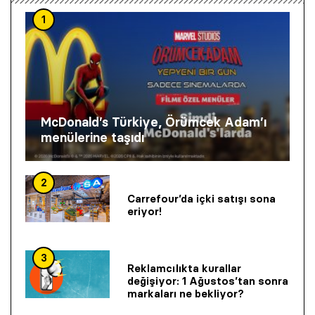
1
McDonald’s Türkiye, Örümcek Adam’ı
menülerine taşıdı
2
Carrefour’da içki satışı sona
eriyor!
3
Reklamcılıkta kurallar
değişiyor: 1 Ağustos’tan sonra
markaları ne bekliyor?