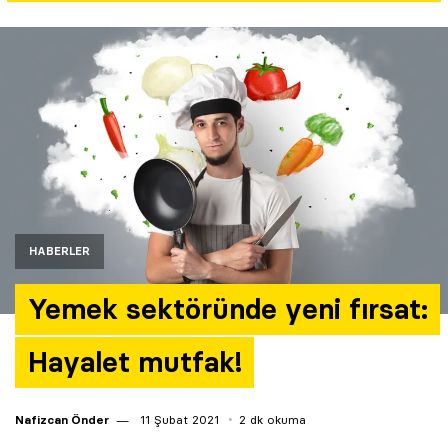
Yazarlar
Araştırma
HABERLER
Yemek sektöründe yeni fırsat:
Hayalet mutfak!
Nafizcan Önder
11 Şubat 2021
2 dk okuma