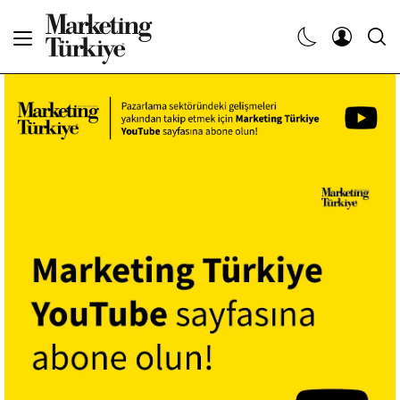
Abone Ol
Haberler
Yaratıcı İşler
Dergiler
Etkinlikler
Söyleşiler
Kariyer