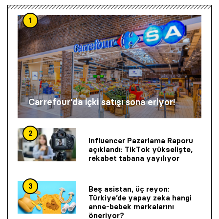
1
Carrefour’da içki satışı sona eriyor!
2
Influencer Pazarlama Raporu
açıklandı: TikTok yükselişte,
rekabet tabana yayılıyor
3
Beş asistan, üç reyon:
Türkiye’de yapay zeka hangi
anne-bebek markalarını
öneriyor?