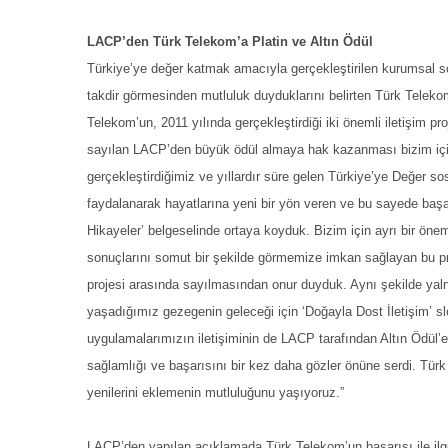
LACP’den Türk Telekom’a Platin ve Altın Ödül
Türkiye’ye değer katmak amacıyla gerçekleştirilen kurumsal s
takdir görmesinden mutluluk duyduklarını belirten Türk Telek
Telekom’un, 2011 yılında gerçekleştirdiği iki önemli iletişim pr
sayılan LACP’den büyük ödül almaya hak kazanması bizim için
gerçekleştirdiğimiz ve yıllardır süre gelen Türkiye’ye Değer so
faydalanarak hayatlarına yeni bir yön veren ve bu sayede başa
Hikayeler’ belgeselinde ortaya koyduk. Bizim için ayrı bir önemi
sonuçlarını somut bir şekilde görmemize imkan sağlayan bu pr
projesi arasında sayılmasından onur duyduk. Aynı şekilde yalnı
yaşadığımız gezegenin geleceği için ‘Doğayla Dost İletişim’ slo
uygulamalarımızın iletişiminin de LACP tarafından Altın Ödül’
sağlamlığı ve başarısını bir kez daha gözler önüne serdi. Türk
yenilerini eklemenin mutluluğunu yaşıyoruz.”
LACP’den yapılan açıklamada Türk Telekom’un başarısı ile ilg