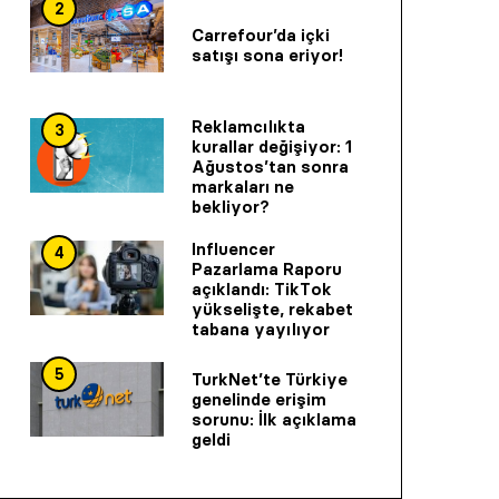
2
Carrefour’da içki
satışı sona eriyor!
Reklamcılıkta
3
kurallar değişiyor: 1
Ağustos’tan sonra
markaları ne
bekliyor?
Influencer
4
Pazarlama Raporu
açıklandı: TikTok
yükselişte, rekabet
tabana yayılıyor
5
TurkNet’te Türkiye
genelinde erişim
sorunu: İlk açıklama
geldi