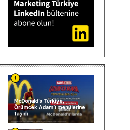
1
McDonald’s Türkiye,
Örümcek Adam’ı menülerine
taşıdı