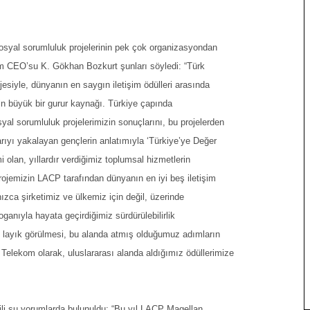
osyal sorumluluk projelerinin pek çok organizasyondan
om CEO’su K. Gökhan Bozkurt şunları söyledi: “Türk
ojesiyle, dünyanın en saygın iletişim ödülleri arasında
 büyük bir gurur kaynağı. Türkiye çapında
syal sorumluluk projelerimizin sonuçlarını, bu projelerden
rıyı yakalayan gençlerin anlatımıyla ‘Türkiye’ye Değer
 olan, yıllardır verdiğimiz toplumsal hizmetlerin
ojemizin LACP tarafından dünyanın en iyi beş iletişim
zca şirketimiz ve ülkemiz için değil, üzerinde
ganıyla hayata geçirdiğimiz sürdürülebilirlik
e layık görülmesi, bu alanda atmış olduğumuz adımların
 Telekom olarak, uluslararası alanda aldığımız ödüllerimize
ili şu yorumlarda bulunuldu: “Bu yıl LACP Magellan