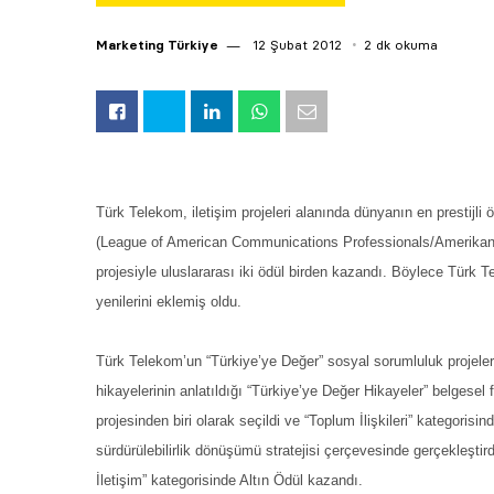
Marketing Türkiye
12 Şubat 2012
2 dk okuma
Türk Telekom, iletişim projeleri alanında dünyanın en prestij
(League of American Communications Professionals/Amerikan İlet
projesiyle uluslararası iki ödül birden kazandı. Böylece Türk T
yenilerini eklemiş oldu.
Türk Telekom’un “Türkiye’ye Değer” sosyal sorumluluk projeleri
hikayelerinin anlatıldığı “Türkiye’ye Değer Hikayeler” belgesel
projesinden biri olarak seçildi ve “Toplum İlişkileri” kategori
sürdürülebilirlik dönüşümü stratejisi çerçevesinde gerçekleştir
İletişim” kategorisinde Altın Ödül kazandı.