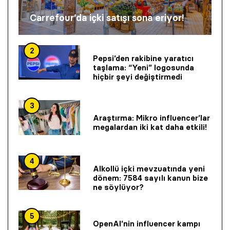
Carrefour’da içki satışı sona eriyor!
2
Pepsi’den rakibine yaratıcı
taşlama: “Yeni” logosunda
hiçbir şeyi değiştirmedi
3
Araştırma: Mikro influencer’lar
megalardan iki kat daha etkili!
4
Alkollü içki mevzuatında yeni
dönem: 7584 sayılı kanun bize
ne söylüyor?
5
OpenAI’nin influencer kampı