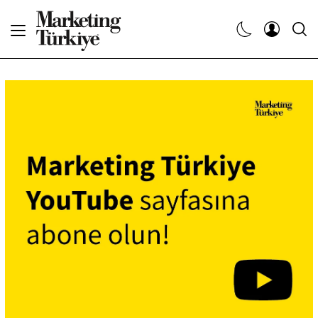
Abone Ol
Haberler
Yaratıcı İşler
Dergiler
Etkinlikler
Söyleşiler
Kariyer