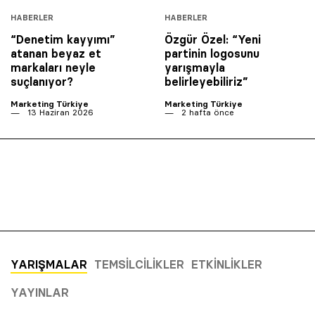
HABERLER
HABERLER
“Denetim kayyımı”
Özgür Özel: “Yeni
atanan beyaz et
partinin logosunu
markaları neyle
yarışmayla
suçlanıyor?
belirleyebiliriz”
Marketing Türkiye
Marketing Türkiye
13 Haziran 2026
2 hafta önce
YARIŞMALAR
TEMSILCILIKLER
ETKINLIKLER
YAYINLAR