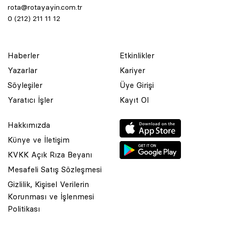
rota@rotayayin.com.tr
0 (212) 211 11 12
Haberler
Etkinlikler
Yazarlar
Kariyer
Söyleşiler
Üye Girişi
Yaratıcı İşler
Kayıt Ol
Hakkımızda
Künye ve İletişim
KVKK Açık Rıza Beyanı
Mesafeli Satış Sözleşmesi
Gizlilik, Kişisel Verilerin
Korunması ve İşlenmesi
© 2001 Rota Yayın Yapım Tanıtım Tic. Ltd. Şti. Bu Sitede Bulunan
Politikası
Yazı Ve Çizimlerin Her Hakkı Saklıdır.