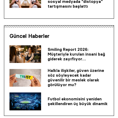
sosyal medyada “distopya”
tartışmasını başlattı
Güncel Haberler
Smiling Report 2026:
Müşteriyle kurulan insani bağ
giderek zayıflıyor…
Halkla ilişkiler, güven üzerine
söz söyleyecek kadar
güvenilir bir mes­lek olarak
görülüyor mu?
Futbol ekonomisini yeniden
şekillendiren üç büyük dinamik