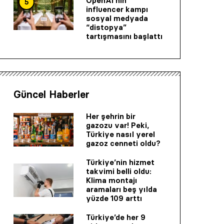
OpenAI’nin
5
influencer kampı
sosyal medyada
“distopya”
tartışmasını başlattı
Güncel Haberler
Her şehrin bir
gazozu var! Peki,
Türkiye nasıl yerel
gazoz cenneti oldu?
Türkiye’nin hizmet
takvimi belli oldu:
Klima montajı
aramaları beş yılda
yüzde 109 arttı
Türkiye’de her 9