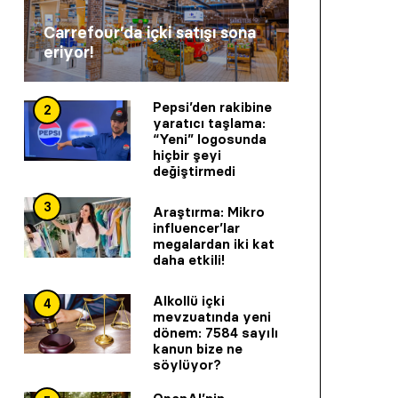
Carrefour’da içki satışı sona
eriyor!
Pepsi’den rakibine
2
yaratıcı taşlama:
“Yeni” logosunda
hiçbir şeyi
değiştirmedi
3
Araştırma: Mikro
influencer’lar
megalardan iki kat
daha etkili!
Alkollü içki
4
mevzuatında yeni
dönem: 7584 sayılı
kanun bize ne
söylüyor?