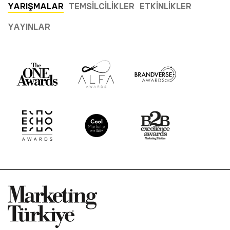
YARIŞMALAR
TEMSILCILIKLER
ETKINLIKLER
YAYINLAR