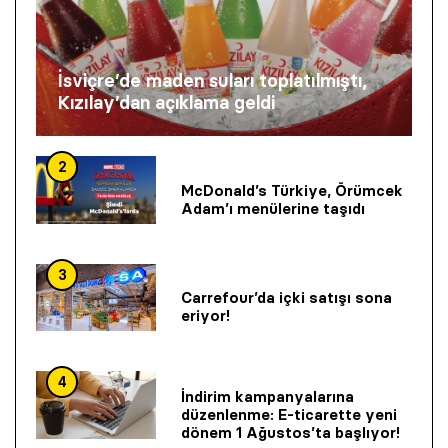
İsviçre’de maden suları toplatılmıştı,
Kızılay’dan açıklama geldi
2
McDonald’s Türkiye, Örümcek
Adam’ı menülerine taşıdı
3
Carrefour’da içki satışı sona
eriyor!
4
İndirim kampanyalarına
düzenlenme: E-ticarette yeni
dönem 1 Ağustos’ta başlıyor!