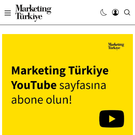
Abone Ol
Haberler
Yaratıcı İşler
Dergiler
Etkinlikler
Söyleşiler
Kariyer