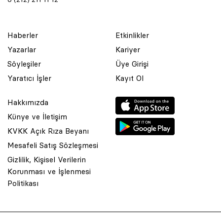
Haberler
Etkinlikler
Yazarlar
Kariyer
Söyleşiler
Üye Girişi
Yaratıcı İşler
Kayıt Ol
Hakkımızda
Künye ve İletişim
KVKK Açık Rıza Beyanı
Mesafeli Satış Sözleşmesi
Gizlilik, Kişisel Verilerin
Korunması ve İşlenmesi
© 2001 Rota Yayın Yapım Tanıtım Tic. Ltd. Şti. Bu Sitede Bulunan
Politikası
Yazı Ve Çizimlerin Her Hakkı Saklıdır.
Asquared WordPress Agency
tarafından tasarlanmış ve