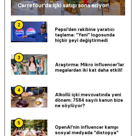
Carrefour’da içki satışı sona eriyor!
2
Pepsi’den rakibine yaratıcı
taşlama: “Yeni” logosunda
hiçbir şeyi değiştirmedi
3
Araştırma: Mikro influencer’lar
megalardan iki kat daha etkili!
4
Alkollü içki mevzuatında yeni
dönem: 7584 sayılı kanun bize
ne söylüyor?
5
OpenAI’nin influencer kampı
sosyal medyada “distopya”