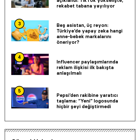
açıklandı: TikTok yükselişte,
rekabet tabana yayılıyor
3
Beş asistan, üç reyon:
Türkiye’de yapay zeka hangi
anne-bebek markalarını
öneriyor?
4
Influencer paylaşımlarında
reklam ilişkisi ilk bakışta
anlaşılmalı
5
Pepsi’den rakibine yaratıcı
taşlama: “Yeni” logosunda
hiçbir şeyi değiştirmedi