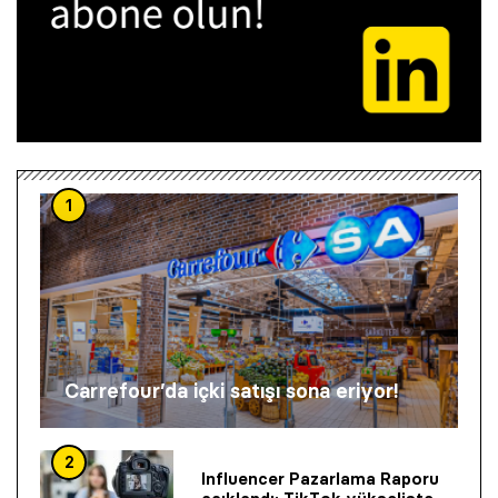
1
Carrefour’da içki satışı sona eriyor!
2
Influencer Pazarlama Raporu