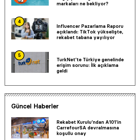
markaları ne bekliyor?
4
Influencer Pazarlama Raporu
açıklandı: TikTok yükselişte,
rekabet tabana yayılıyor
5
TurkNet’te Türkiye genelinde
erişim sorunu: İlk açıklama
geldi
Güncel Haberler
Rekabet Kurulu’ndan A101’in
CarrefourSA devralmasına
koşullu onay