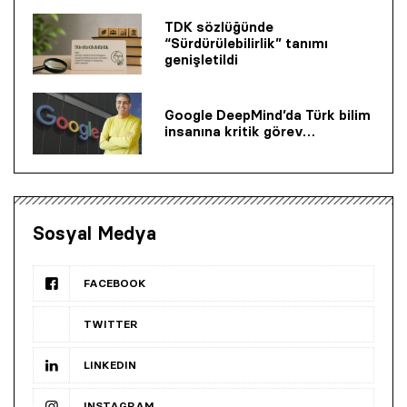
TDK sözlüğünde
“Sürdürülebilirlik” tanımı
genişletildi
Google DeepMind’da Türk bilim
insanına kritik görev…
Sosyal Medya
FACEBOOK
TWITTER
LINKEDIN
INSTAGRAM