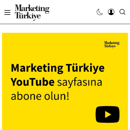
Abone Ol
Haberler
Yaratıcı İşler
Dergiler
Etkinlikler
Söyleşiler
Kariyer