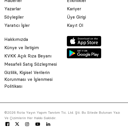
Haberler
Etkinlikler
Yazarlar
Kariyer
Söyleşiler
Üye Girişi
Yaratıcı İşler
Kayıt Ol
Hakkımızda
Künye ve İletişim
KVKK Açık Rıza Beyanı
Mesafeli Satış Sözleşmesi
Gizlilik, Kişisel Verilerin
Korunması ve İşlenmesi
© 2001 Rota Yayın Yapım Tanıtım Tic. Ltd. Şti. Bu Sitede Bulunan
Politikası
Yazı Ve Çizimlerin Her Hakkı Saklıdır.
Asquared WordPress Agency
tarafından tasarlanmış ve
kodlanmıştır.
©2026 Rota Yayın Yapım Tanıtım Tic. Ltd. Şti. Bu Sitede Bulunan Yazı
Ve Çizimlerin Her Hakkı Saklıdır.