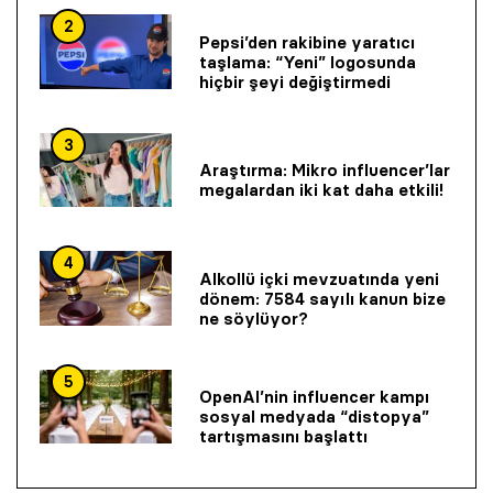
2
Pepsi’den rakibine yaratıcı
taşlama: “Yeni” logosunda
hiçbir şeyi değiştirmedi
3
Araştırma: Mikro influencer’lar
megalardan iki kat daha etkili!
4
Alkollü içki mevzuatında yeni
dönem: 7584 sayılı kanun bize
ne söylüyor?
5
OpenAI’nin influencer kampı
sosyal medyada “distopya”
tartışmasını başlattı