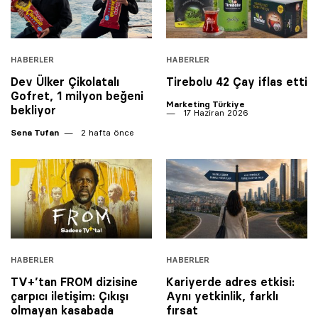
HABERLER
HABERLER
Dev Ülker Çikolatalı
Tirebolu 42 Çay iflas etti
Gofret, 1 milyon beğeni
Marketing Türkiye
bekliyor
17 Haziran 2026
Sena Tufan
2 hafta önce
HABERLER
HABERLER
TV+’tan FROM dizisine
Kariyerde adres etkisi:
çarpıcı iletişim: Çıkışı
Aynı yetkinlik, farklı
olmayan kasabada
fırsat