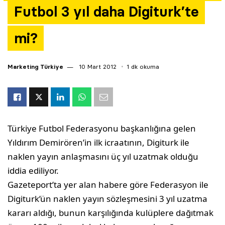
Futbol 3 yıl daha Digiturk’te
Yazarlar
mi?
Araştırma
Marketing Türkiye
10 Mart 2012
1 dk okuma
Türkiye Futbol Federasyonu başkanlığına gelen
Yıldırım Demirören’in ilk icraatının, Digiturk ile
naklen yayın anlaşmasını üç yıl uzatmak olduğu
iddia ediliyor.
Gazeteport’ta yer alan habere göre Federasyon ile
Digiturk’ün naklen yayın sözleşmesini 3 yıl uzatma
kararı aldığı, bunun karşılığında kulüplere dağıtmak