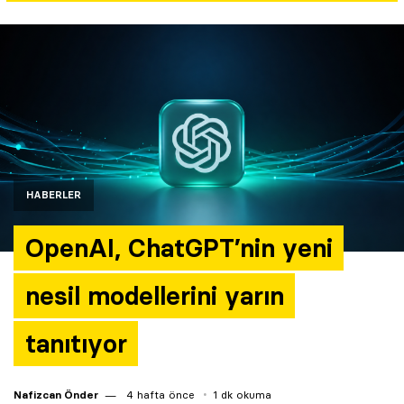
Yazarlar
Araştırma
HABERLER
OpenAI, ChatGPT’nin yeni
nesil modellerini yarın
tanıtıyor
Nafizcan Önder
4 hafta önce
1 dk okuma