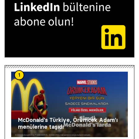
1
McDonald’s Türkiye, Örümcek Adam’ı
menülerine taşıdı