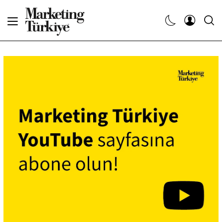
Abone Ol
Haberler
Yaratıcı İşler
Dergiler
Etkinlikler
Söyleşiler
Kariyer