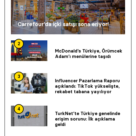
Carrefour’da içki satışı sona eriyor!
2
McDonald’s Türkiye, Örümcek
Adam’ı menülerine taşıdı
3
Influencer Pazarlama Raporu
açıklandı: TikTok yükselişte,
rekabet tabana yayılıyor
4
TurkNet’te Türkiye genelinde
erişim sorunu: İlk açıklama
geldi