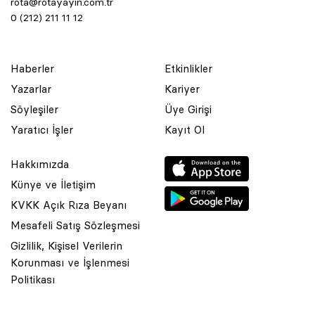
rota@rotayayin.com.tr
0 (212) 211 11 12
Haberler
Etkinlikler
Yazarlar
Kariyer
Söyleşiler
Üye Girişi
Yaratıcı İşler
Kayıt Ol
Hakkımızda
Künye ve İletişim
KVKK Açık Rıza Beyanı
Mesafeli Satış Sözleşmesi
Gizlilik, Kişisel Verilerin
Korunması ve İşlenmesi
© 2001 Rota Yayın Yapım Tanıtım Tic. Ltd. Şti. Bu Sitede Bulunan
Politikası
Yazı Ve Çizimlerin Her Hakkı Saklıdır.