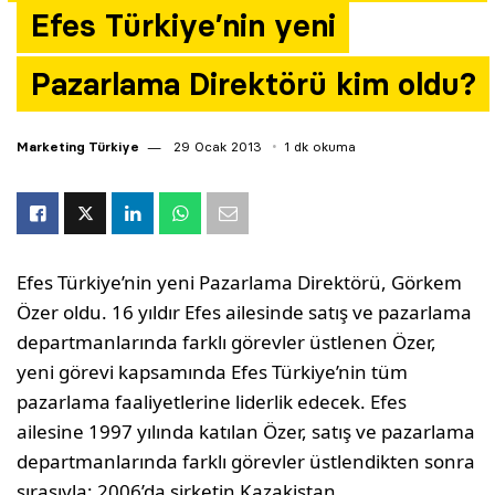
Efes Türkiye’nin yeni
Yazarlar
Pazarlama Direktörü kim oldu?
Araştırma
Marketing Türkiye
29 Ocak 2013
1 dk okuma
Efes Türkiye’nin yeni Pazarlama Direktörü, Görkem
Özer oldu. 16 yıldır Efes ailesinde satış ve pazarlama
departmanlarında farklı görevler üstlenen Özer,
yeni görevi kapsamında Efes Türkiye’nin tüm
pazarlama faaliyetlerine liderlik edecek. Efes
ailesine 1997 yılında katılan Özer, satış ve pazarlama
departmanlarında farklı görevler üstlendikten sonra
sırasıyla; 2006’da şirketin Kazakistan