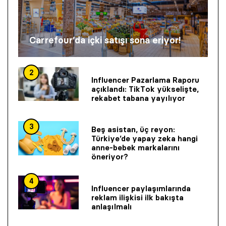
Carrefour’da içki satışı sona eriyor!
2
Influencer Pazarlama Raporu
açıklandı: TikTok yükselişte,
rekabet tabana yayılıyor
3
Beş asistan, üç reyon:
Türkiye’de yapay zeka hangi
anne-bebek markalarını
öneriyor?
4
Influencer paylaşımlarında
reklam ilişkisi ilk bakışta
anlaşılmalı