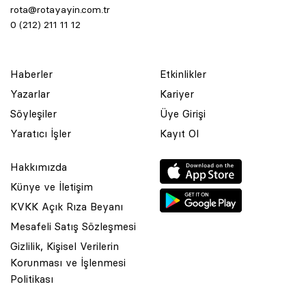
rota@rotayayin.com.tr
0 (212) 211 11 12
Haberler
Etkinlikler
Yazarlar
Kariyer
Söyleşiler
Üye Girişi
Yaratıcı İşler
Kayıt Ol
Hakkımızda
Künye ve İletişim
KVKK Açık Rıza Beyanı
Mesafeli Satış Sözleşmesi
Gizlilik, Kişisel Verilerin
Korunması ve İşlenmesi
© 2001 Rota Yayın Yapım Tanıtım Tic. Ltd. Şti. Bu Sitede Bulunan
Politikası
Yazı Ve Çizimlerin Her Hakkı Saklıdır.