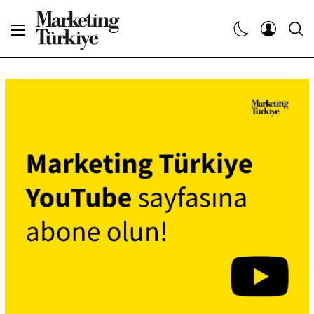
Abone Ol
Haberler
Yaratıcı İşler
Dergiler
Etkinlikler
Söyleşiler
Kariyer