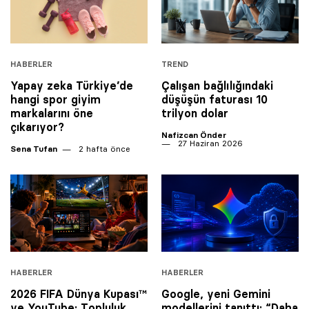
HABERLER
TREND
Yapay zeka Türkiye’de
Çalışan bağlılığındaki
hangi spor giyim
düşüşün faturası 10
markalarını öne
trilyon dolar
çıkarıyor?
Nafizcan Önder
27 Haziran 2026
Sena Tufan
2 hafta önce
HABERLER
HABERLER
2026 FIFA Dünya Kupası™
Google, yeni Gemini
ve YouTube: Topluluk
modellerini tanıttı: “Daha