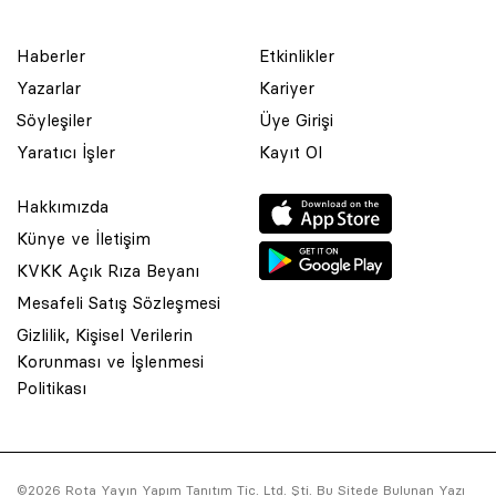
Haberler
Etkinlikler
Yazarlar
Kariyer
Söyleşiler
Üye Girişi
Yaratıcı İşler
Kayıt Ol
Hakkımızda
Künye ve İletişim
KVKK Açık Rıza Beyanı
Mesafeli Satış Sözleşmesi
Gizlilik, Kişisel Verilerin
Korunması ve İşlenmesi
© 2001 Rota Yayın Yapım Tanıtım Tic. Ltd. Şti. Bu Sitede Bulunan
Politikası
Yazı Ve Çizimlerin Her Hakkı Saklıdır.
Asquared WordPress Agency
tarafından tasarlanmış ve
kodlanmıştır.
©2026 Rota Yayın Yapım Tanıtım Tic. Ltd. Şti. Bu Sitede Bulunan Yazı