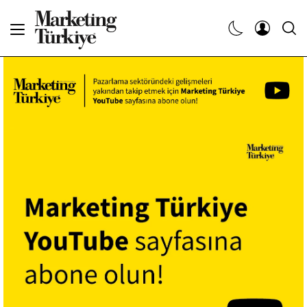
Abone Ol
Haberler
Yaratıcı İşler
Dergiler
Etkinlikler
Söyleşiler
Kariyer