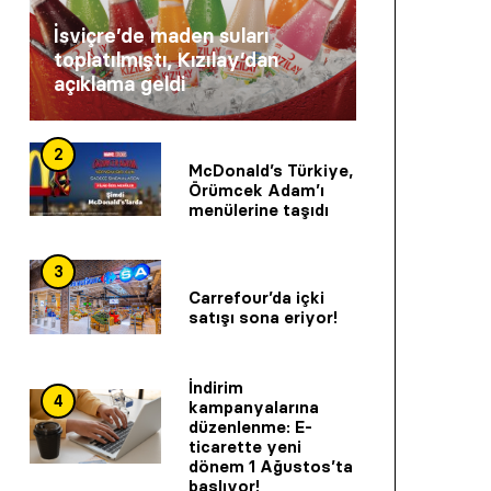
İsviçre’de maden suları
toplatılmıştı, Kızılay’dan
açıklama geldi
2
McDonald’s Türkiye,
Örümcek Adam’ı
menülerine taşıdı
3
Carrefour’da içki
satışı sona eriyor!
İndirim
4
kampanyalarına
düzenlenme: E-
ticarette yeni
dönem 1 Ağustos’ta
başlıyor!