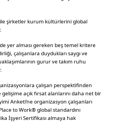
e şirketler kurum kültürlerini global
.
e yer alması gereken beş temel kritere
rliği, çalışanlara duydukları saygı ve
yaklaşımlarının gurur ve takım ruhu
.
anizasyonlara çalışan perspektifinden
elişime açık fırsat alanlarını daha net bir
yimi Anketi’ne organizasyon çalışanları
 Place to Work® global standardını
ka İşyeri Sertifikası almaya hak