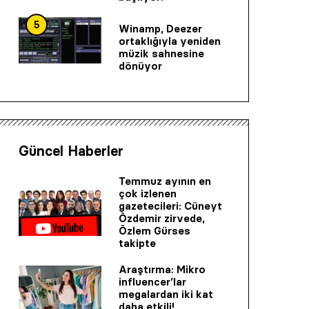
5
Winamp, Deezer
ortaklığıyla yeniden
müzik sahnesine
dönüyor
Güncel Haberler
Temmuz ayının en
çok izlenen
gazetecileri: Cüneyt
Özdemir zirvede,
Özlem Gürses
takipte
Araştırma: Mikro
influencer’lar
megalardan iki kat
daha etkili!