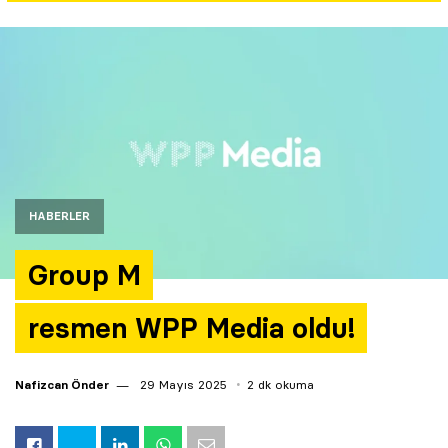
Yazarlar
Araştırma
HABERLER
Group M
resmen WPP Media oldu!
Nafizcan Önder
29 Mayıs 2025
2 dk okuma