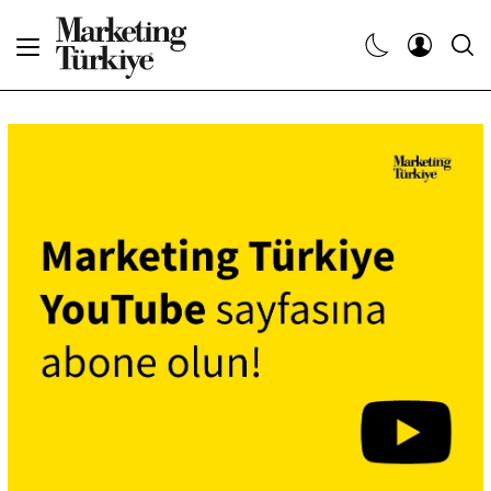
Abone Ol
Haberler
Yaratıcı İşler
Dergiler
Etkinlikler
Söyleşiler
Kariyer