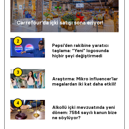
Carrefour’da içki satışı sona eriyor!
2
Pepsi’den rakibine yaratıcı
taşlama: “Yeni” logosunda
hiçbir şeyi değiştirmedi
3
Araştırma: Mikro influencer’lar
megalardan iki kat daha etkili!
4
Alkollü içki mevzuatında yeni
dönem: 7584 sayılı kanun bize
ne söylüyor?