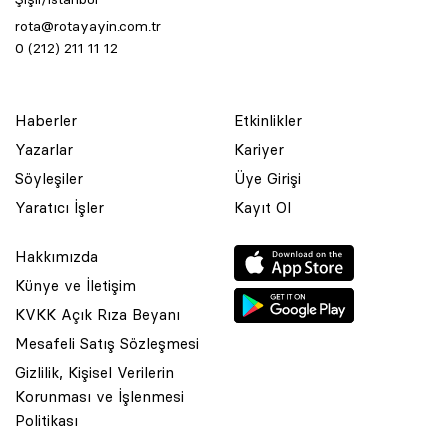
rota@rotayayin.com.tr
0 (212) 211 11 12
Haberler
Etkinlikler
Yazarlar
Kariyer
Söyleşiler
Üye Girişi
Yaratıcı İşler
Kayıt Ol
Hakkımızda
Künye ve İletişim
KVKK Açık Rıza Beyanı
Mesafeli Satış Sözleşmesi
Gizlilik, Kişisel Verilerin
Korunması ve İşlenmesi
© 2001 Rota Yayın Yapım Tanıtım Tic. Ltd. Şti. Bu Sitede Bulunan
Politikası
Yazı Ve Çizimlerin Her Hakkı Saklıdır.